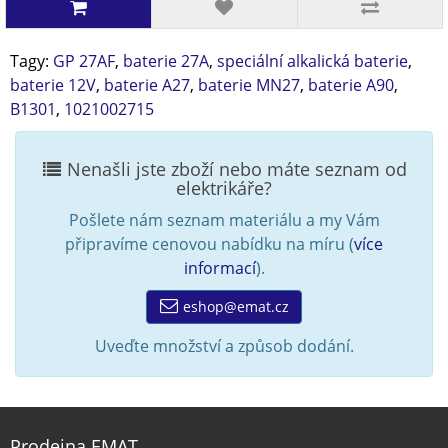
Tagy:
GP 27AF
,
baterie 27A
,
speciální alkalická baterie
,
baterie 12V
,
baterie A27
,
baterie MN27
,
baterie A90
,
B1301
,
1021002715
Nenašli jste zboží nebo máte seznam od
elektrikáře?
Pošlete nám seznam materiálu a my Vám
připravíme cenovou nabídku na míru (
více
informací
).
eshop@emat.cz
Uveďte množství a způsob dodání.
Prodejna EMAT