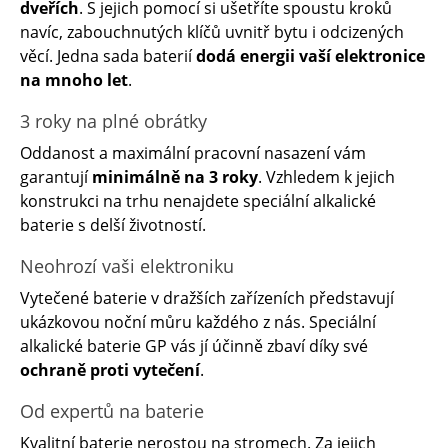
dveřích
. S jejich pomocí si ušetříte spoustu kroků
navíc, zabouchnutých klíčů uvnitř bytu i odcizených
věcí. Jedna sada baterií
dodá energii vaší elektronice
na mnoho let
.
3 roky na plné obrátky
Oddanost a maximální pracovní nasazení vám
garantují
minimálně na 3 roky
. Vzhledem k jejich
konstrukci na trhu nenajdete speciální alkalické
baterie s delší životností.
Neohrozí vaši elektroniku
Vytečené baterie v dražších zařízeních představují
ukázkovou noční můru každého z nás. Speciální
alkalické baterie GP vás jí účinně zbaví díky své
ochraně proti vytečení
.
Od expertů na baterie
Kvalitní baterie nerostou na stromech. Za jejich