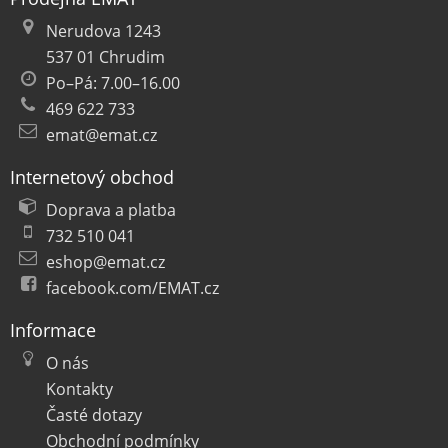
Nerudova 1243
537 01 Chrudim
Po–Pá: 7.00–16.00
469 622 733
emat@emat.cz
Internetový obchod
Doprava a platba
732 510 041
eshop@emat.cz
facebook.com/EMAT.cz
Informace
O nás
Kontakty
Časté dotazy
Obchodní podmínky