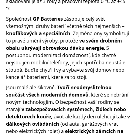
skladování je až 3 roky a pracovní teplota 0 °C až +45
°C.
Společnost
GP Batteries
zásobuje celý svět
všemožnými druhy baterií včetně těch nejmenších –
knoflíkových a speciálních
. Zejména ony symbolizují
to pravé umění výroby, protože
ve svém drobném
obalu
ukrývají obrovskou dávku energie
. S
postupnou modernizací domácností, kde chytré
nejsou jen mobilní telefony, jejich spotřeba neustále
stoupá. Buďte chytří i vy a vybavte svůj domov nebo
kancelář bateriemi, které za to stojí.
Jsou malé ale šikovné.
Tvoří neodmyslitelnou
součást všech moderních domovů
, které se nebrání
novým technologiím. O bezpečnost vaší rodiny se
starají
v zabezpečovacích systémech, čidlech nebo
detektorech kouře
, život ale každý den ulehčují také
v
dálkových ovládáních
(od auta, garážových vrat
nebo elektrických rolet) a
elektrických zámcích na