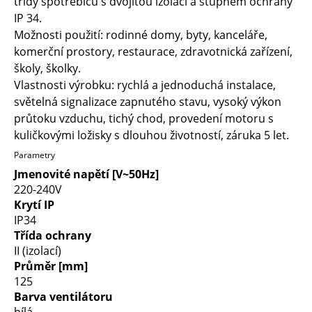
třídy spotřebičů s dvojitou izolací a stupněm ochrany
IP 34.
Možnosti použití: rodinné domy, byty, kanceláře,
komerční prostory, restaurace, zdravotnická zařízení,
školy, školky.
Vlastnosti výrobku: rychlá a jednoduchá instalace,
světelná signalizace zapnutého stavu, vysoký výkon
průtoku vzduchu, tichý chod, provedení motoru s
kuličkovými ložisky s dlouhou životností, záruka 5 let.
Parametry
Jmenovité napětí [V~50Hz]
220-240V
Krytí IP
IP34
Třída ochrany
II (izolací)
Průměr [mm]
125
Barva ventilátoru