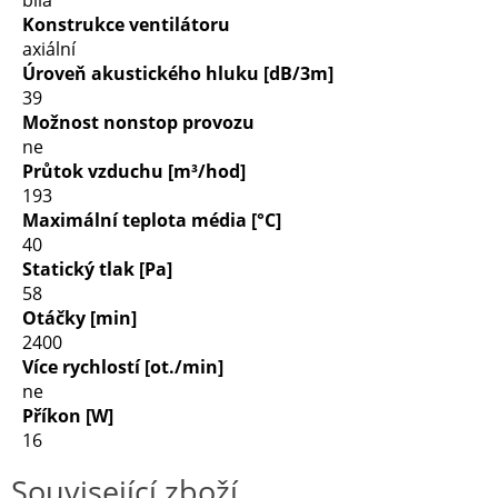
bílá
Konstrukce ventilátoru
axiální
Úroveň akustického hluku [dB/3m]
39
Možnost nonstop provozu
ne
Průtok vzduchu [m³/hod]
193
Maximální teplota média [°C]
40
Statický tlak [Pa]
58
Otáčky [min]
2400
Více rychlostí [ot./min]
ne
Příkon [W]
16
Související zboží