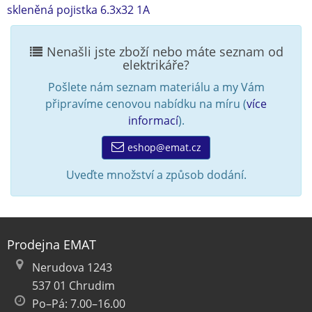
skleněná pojistka 6.3x32 1A
Nenašli jste zboží nebo máte seznam od
elektrikáře?
Pošlete nám seznam materiálu a my Vám
připravíme cenovou nabídku na míru (
více
informací
).
eshop@emat.cz
Uveďte množství a způsob dodání.
Prodejna EMAT
Nerudova 1243
537 01 Chrudim
Po–Pá: 7.00–16.00