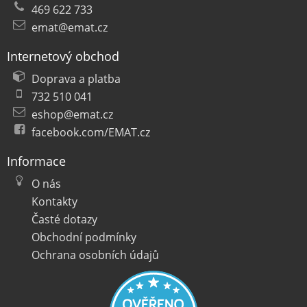
469 622 733
emat@emat.cz
Internetový obchod
Doprava a platba
732 510 041
eshop@emat.cz
facebook.com/EMAT.cz
Informace
O nás
Kontakty
Časté dotazy
Obchodní podmínky
Ochrana osobních údajů