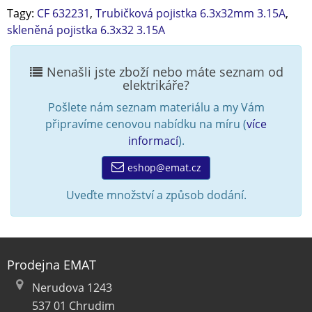
Tagy:
CF 632231
,
Trubičková pojistka 6.3x32mm 3.15A
,
skleněná pojistka 6.3x32 3.15A
Nenašli jste zboží nebo máte seznam od
elektrikáře?
Pošlete nám seznam materiálu a my Vám
připravíme cenovou nabídku na míru (
více
informací
).
eshop@emat.cz
Uveďte množství a způsob dodání.
Prodejna EMAT
Nerudova 1243
537 01 Chrudim