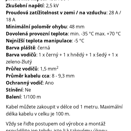
Zkušební napětí
: 2,5 kV
Proudová zatížitelnost v zemi / na vzduchu
: 28 A /
18 A
Minimální poloměr ohybu
: 48 mm
Dovolená provozní teplota
: min. -35 °C max. +70 °C
Nejnižší teplota manipulace
: -5 °C
Barva pláště
: černá
Barva vodičů
: 1 x černý + 1 x hnědý + 1 x šedý + 1 x
zeleno-žlutý
2
Průřez vodičů
: 1,5 mm
Průměr kabelu
cca
: 8 - 9,3 mm
Ochranný vodič
: Ano
Stínění
: Ne
Balení
: 1/100 m
Kabel můžete zakoupit v délce od 1 metru. Maximální
délka kabelu v celku je 100 m.
Vždy se řiďte postupem od výrobce a montáž
provádějte jen tehdy, jste-li k takovému úkonu