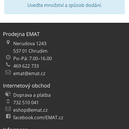
Uveďte množství a způsob dodání.
Prodejna EMAT
Nerudova 1243
537 01 Chrudim
Po–Pá: 7.00–16.00
469 622 733
emat@emat.cz
Internetový obchod
Doprava a platba
732 510 041
eshop@emat.cz
facebook.com/EMAT.cz