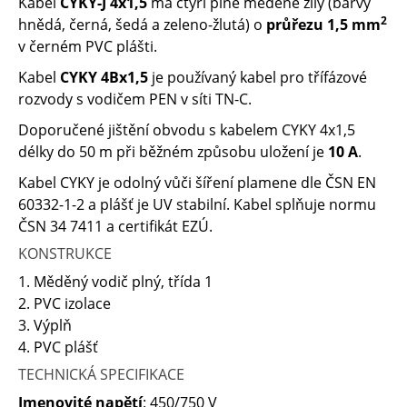
Kabel
CYKY-J 4x1,5
má čtyři plné měděné žíly (barvy
2
hnědá, černá, šedá a zeleno-žlutá) o
průřezu 1,5 mm
v černém PVC plášti.
Kabel
CYKY 4Bx1,5
je používaný kabel pro třífázové
rozvody s vodičem PEN v síti TN-C.
Doporučené jištění obvodu s kabelem CYKY 4x1,5
délky do 50 m při běžném způsobu uložení je
10 A
.
Kabel CYKY je odolný vůči šíření plamene dle ČSN EN
60332-1-2 a plášť je UV stabilní. Kabel splňuje normu
ČSN 34 7411 a certifikát EZÚ.
KONSTRUKCE
1. Měděný vodič plný, třída 1
2. PVC izolace
3. Výplň
4. PVC plášť
TECHNICKÁ SPECIFIKACE
Jmenovité napětí
: 450/750 V