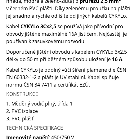
hnědá, modrá a zeleno-žlutá) o
průřezu 2,5 mm
v černém PVC plášti. Díky zelenému proužku na plášti
jej snadno a rychle odlišíte od jiných kabelů CYKYLo.
Kabel
CYKYLo 3Cx2,5
se používá jako přívodní pro
obvody jištěné maximálně 16A jističem. Nejčastěji je
používán k zásuvkovému rozvodu.
Doporučené jištění obvodu s kabelem CYKYLo 3x2,5
délky do 50 m při běžném způsobu uložení je
16 A
.
Kabel CYKYLo je odolný vůči šíření plamene dle ČSN
EN 60332-1-2 a plášť je UV stabilní. Kabel splňuje
normu ČSN 34 7411 a certifikát EZÚ.
KONSTRUKCE
1. Měděný vodič plný, třída 1
2. PVC izolace
3. PVC plášť
TECHNICKÁ SPECIFIKACE
Jmenovité napětí
: 450/750 V