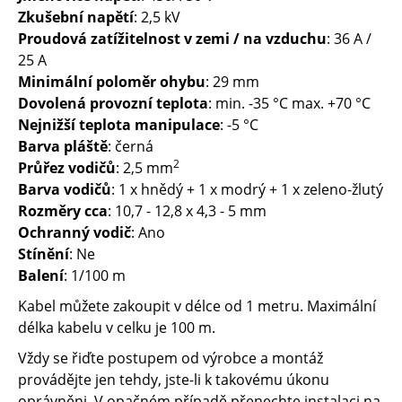
Zkušební napětí
: 2,5 kV
Proudová zatížitelnost v zemi / na vzduchu
: 36 A /
25 A
Minimální poloměr ohybu
: 29 mm
Dovolená provozní teplota
: min. -35 °C max. +70 °C
Nejnižší teplota manipulace
: -5 °C
Barva pláště
: černá
2
Průřez vodičů
: 2,5 mm
Barva vodičů
: 1 x hnědý + 1 x modrý + 1 x zeleno-žlutý
Rozměry cca
: 10,7 - 12,8 x 4,3 - 5 mm
Ochranný vodič
: Ano
Stínění
: Ne
Balení
: 1/100 m
Kabel můžete zakoupit v délce od 1 metru. Maximální
délka kabelu v celku je 100 m.
Vždy se řiďte postupem od výrobce a montáž
provádějte jen tehdy, jste-li k takovému úkonu
oprávněni. V opačném případě přenechte instalaci na