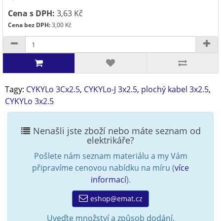
Cena s DPH:
3,63 Kč
Cena bez DPH:
3,00 Kč
Tagy:
CYKYLo 3Cx2.5
,
CYKYLo-J 3x2.5
,
plochý kabel 3x2.5
,
CYKYLo 3x2.5
Nenašli jste zboží nebo máte seznam od
elektrikáře?
Pošlete nám seznam materiálu a my Vám
připravíme cenovou nabídku na míru (
více
informací
).
eshop@emat.cz
Uveďte množství a způsob dodání.