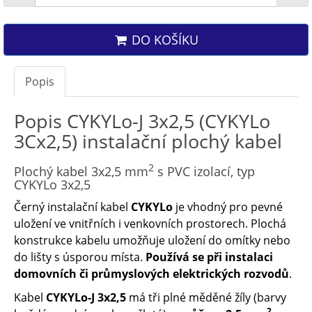
DO KOŠÍKU
Popis
Popis CYKYLo-J 3x2,5 (CYKYLo
3Cx2,5) instalační plochý kabel
2
Plochý kabel 3x2,5 mm
s PVC izolací, typ
CYKYLo 3x2,5
Černý instalační kabel
CYKYLo
je vhodný pro pevné
uložení ve vnitřních i venkovních prostorech. Plochá
konstrukce kabelu umožňuje uložení do omítky nebo
do lišty s úsporou místa.
Používá se při instalaci
domovních či průmyslových elektrických rozvodů
.
Kabel
CYKYLo-J 3x2,5
má tři plné měděné žíly (barvy
2