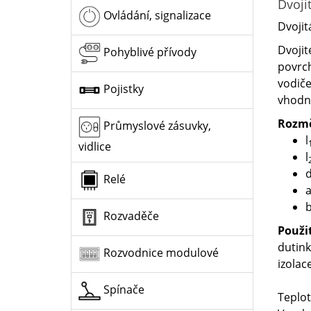
Dvoji
Ovládání, signalizace
Dvojit
Dvojit
Pohyblivé přívody
povrch
vodiče
Pojistky
vhodné
Rozm
Průmyslové zásuvky,
l
vidlice
l
Relé
a
Rozvaděče
Použi
dutink
Rozvodnice modulové
izolac
Spínače
Teplot