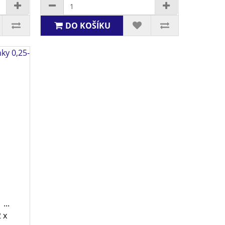
DO KOŠÍKU
nky 0,25-
...
 x