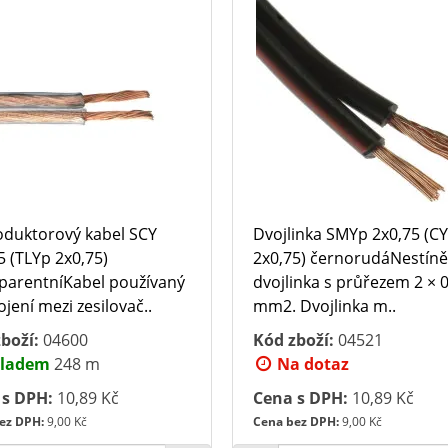
duktorový kabel SCY
Dvojlinka SMYp 2x0,75 (C
5 (TLYp 2x0,75)
2x0,75) černorudáNestín
parentníKabel používaný
dvojlinka s průřezem 2 × 
ojení mezi zesilovač..
mm2. Dvojlinka m..
boží:
04600
Kód zboží:
04521
ladem
248 m
Na dotaz
 s DPH:
10,89 Kč
Cena s DPH:
10,89 Kč
ez DPH:
9,00 Kč
Cena bez DPH:
9,00 Kč