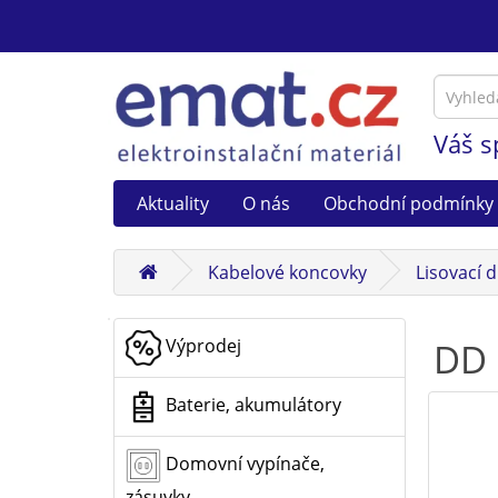
Váš s
Aktuality
O nás
Obchodní podmínky
Kabelové koncovky
Lisovací 
Výprodej
DD 
Baterie, akumulátory
Domovní vypínače,
zásuvky