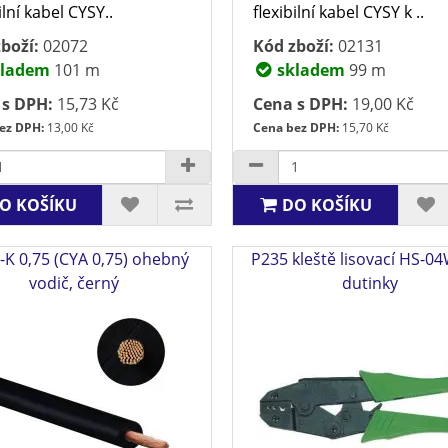
ilní kabel CYSY..
flexibilní kabel CYSY k ..
boží:
02072
Kód zboží:
02131
ladem
101 m
skladem
99 m
 s DPH:
15,73 Kč
Cena s DPH:
19,00 Kč
ez DPH:
13,00 Kč
Cena bez DPH:
15,70 Kč
O KOŠÍKU
DO KOŠÍKU
K 0,75 (CYA 0,75) ohebný
P235 kleště lisovací HS-0
vodič, černý
dutinky