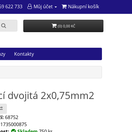
69 622 733
Můj účet
Nákupní košík
(0) 0,00 KČ
azy
Kontakty
ací dvojitá 2x0,75mm2
í:
68752
1735000875
ost:
Skladem
750 ks