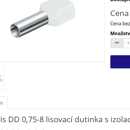
Cena 
Cena bez
Množství
is
is DD 0,75-8 lisovací dutinka s izol