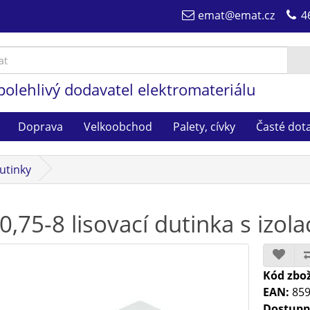
emat@emat.cz
4
polehlivý dodavatel elektromateriálu
Doprava
Velkoobchod
Palety, cívky
Časté dot
dutinky
0,75-8 lisovací dutinka s izol
Kód zbož
EAN:
859
Dostupn