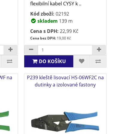
flexibilní kabel CYSY k ..
Kód zboží:
02192
skladem
139 m
Cena s DPH:
22,99 Kč
Cena bez DPH:
19,00 Kč
DO KOŠÍKU
4WF na
P239 kleště lisovací HS-06WF2C na
dutinky a izolované fastony