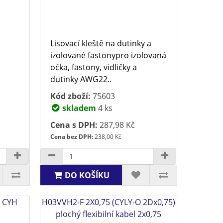
Lisovací kleště na dutinky a
izolované fastonypro izolovaná
0
očka, fastony, vi­dličky a
dutinky AWG22..
Kód zboží:
75603
skladem
4 ks
Cena s DPH:
287,98 Kč
Cena bez DPH:
238,00 Kč
DO KOŠÍKU
a CYH
H03VVH2-F 2X0,75 (CYLY-O 2Dx0,75)
plochý flexibilní kabel 2x0,75