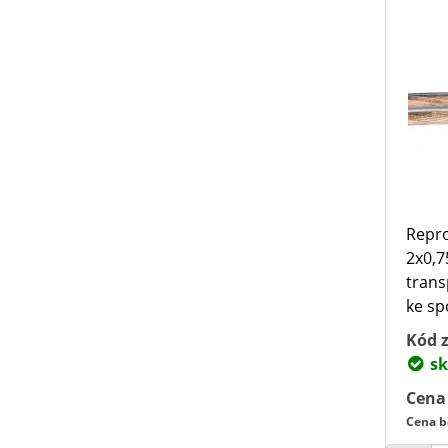
Repro
2x0,7
trans
ke sp
Kód z
sk
Cena
Cena b