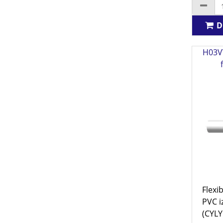
D
H03VV
Flexi
PVC i
(CYLY