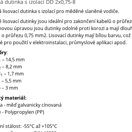
tá dutinka s izolací DD 2x0,75-8
á lisovací dutinka s izolací pro měděné slaněné vodiče.
é lisovací dutinky jsou ideální pro zakončení kabelů o ​průře
ovou úpravou jsou dutinky odolné proti korozi a ​mají dlou
 o průřezu 0,75 mm2. Lisovací dutinky mají bílou barvu, což
 pro použití v elektroinstalaci, průmyslové aplikaci apod.
ěry
:
– 14,5 mm
1
– 8,2 mm
2
d
– 1,7 mm
1
 – 5,5 mm
b – 3 mm
tý materiál:
a - měď galvanicky cínovaná
e - Polypropylen (PP)
ní stálost: -55°C až +105°C