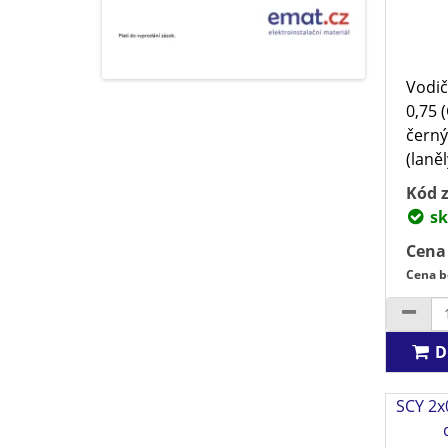
Vodič
0,75 
černý
(laněl
Kód z
sk
Cena
Cena b
D
SCY 2x