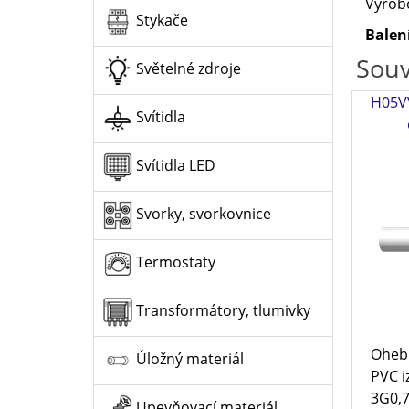
Vyrob
Stykače
Balen
Souv
Světelné zdroje
H05VV
Svítidla
Svítidla LED
Svorky, svorkovnice
Termostaty
Transformátory, tlumivky
Ohebn
Úložný materiál
PVC i
3G0,7
Upevňovací materiál