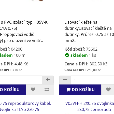
 s PVC izolací, typ H05V-K
Lisovací kleště na
(CYA 0,75)
dutinkyLisovací kleště na
Propojovací vodič
dutinky. Průřez: 0,75 až 1
ý) pro uložení ve vnitř..
mm2..
boží:
04200
Kód zboží:
75602
ladem
100 m
skladem
1 ks
 s DPH:
4,48 Kč
Cena s DPH:
302,50 Kč
ez DPH:
3,70 Kč
Cena bez DPH:
250,00 Kč
O KOŠÍKU
DO KOŠÍKU
0,75 reproduktorový kabel,
V03VH-H 2X0,75 dvojlink
dvojlinka TLYp 2x0,75
2x0,75 černorudá