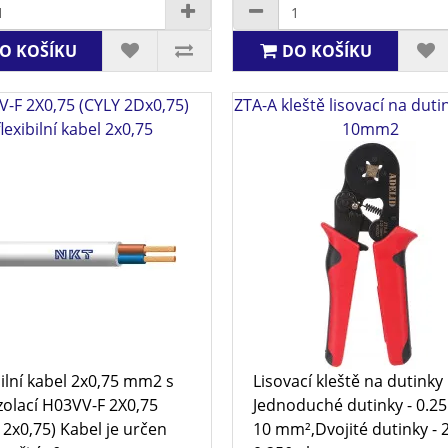
O KOŠÍKU
DO KOŠÍKU
-F 2X0,75 (CYLY 2Dx0,75)
ZTA-A kleště lisovací na duti
flexibilní kabel 2x0,75
10mm2
bilní kabel 2x0,75 mm2 s
Lisovací kleště na dutinky
zolací H03VV-F 2X0,75
Jednoduché dutinky - 0.25 
 2x0,75) Kabel je určen
10 mm²,Dvojité dutinky - 2