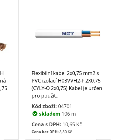
YH
Flexibilní kabel 2x0,75 mm2 s
ěná
PVC izolací H03VVH2-F 2X0,75
0,75
(CYLY-O 2x0,75) Kabel je určen
pro použit..
Kód zboží:
04701
skladem
106 m
Cena s DPH:
10,65 Kč
Cena bez DPH:
8,80 Kč