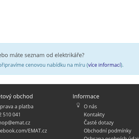
nebo máte seznam od elektrikáře?
řipravíme cenovou nabídku na míru (
více informací
).
etový obchod
Informace
prava a platba
O nás
2 510 041
Kontakty
hop@emat.cz
Časté dotazy
cebook.com/EMAT.cz
Obchodní podmínky
Ochrana osobních údaj