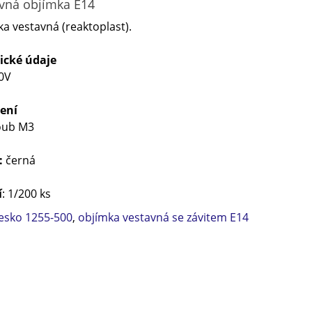
vná objímka E14
a vestavná (reaktoplast).
ické údaje
0V
ení
oub M3
:
černá
í
: 1/200 ks
esko 1255-500
,
objímka vestavná se závitem E14