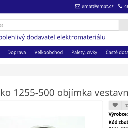
emat@emat.cz
4
polehlivý dodavatel elektromateriálu
Doprava
Velkoobchod
Palety, cívky
Časté dot
ko 1255-500 objímka vestavn
Výrobce
Kód zbož