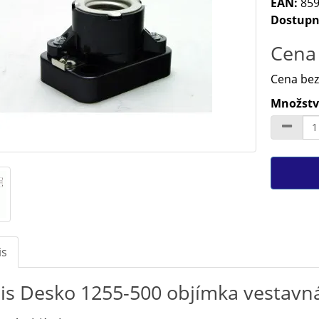
EAN:
859
Dostupn
Cena 
Cena bez
Množství
is
is Desko 1255-500 objímka vestavná