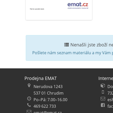
Nenašli jste zboží 
Pošlete nám seznam materiálu a my Vám p
Prodejna EMAT
Intern
Nerudova 1243
Do
537 01 Chrudim
73
Po–Pá: 7.00–16.00
es
469 622 733
fa
emat@emat.cz