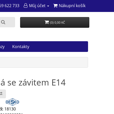
69 622 733
Můj účet
Nákupní košík
(0) 0,00 KČ
azy
Kontakty
á se závitem E14
:
í:
18130