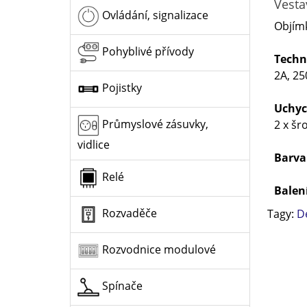
Vesta
Ovládání, signalizace
Objímk
Pohyblivé přívody
Techn
2A, 25
Pojistky
Uchyc
Průmyslové zásuvky,
2 x šr
vidlice
Barva
Relé
Balen
Rozvaděče
Tagy:
D
Rozvodnice modulové
Spínače