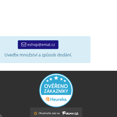
eshop@emat.cz
Uveďte množství a způsob dodání.
ů