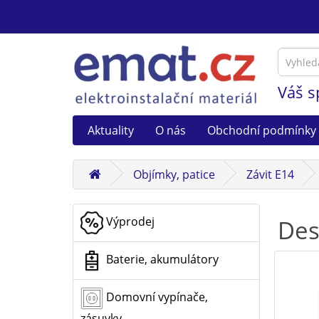
Váš s
Aktuality
O nás
Obchodní podmínky
Objímky, patice
Závit E14
Výprodej
Des
Baterie, akumulátory
Domovní vypínače,
zásuvky