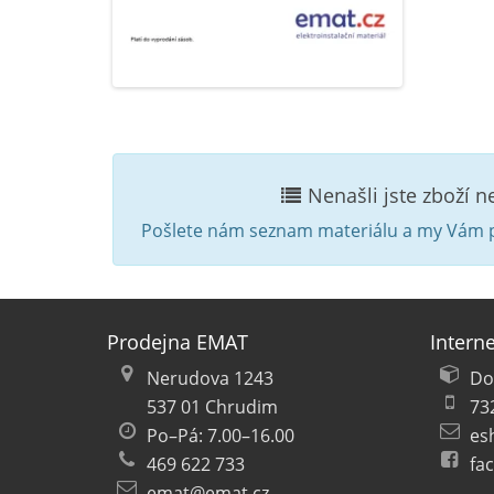
Nenašli jste zboží 
Pošlete nám seznam materiálu a my Vám p
Prodejna EMAT
Intern
Nerudova 1243
Do
537 01 Chrudim
73
Po–Pá: 7.00–16.00
es
469 622 733
fa
emat@emat.cz