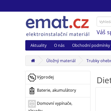
Váš s
Aktuality
O nás
Obchodní podmínky
Úložný materiál
Trubky oheb
Výprodej
Die
Baterie, akumulátory
Domovní vypínače,
zásuvky