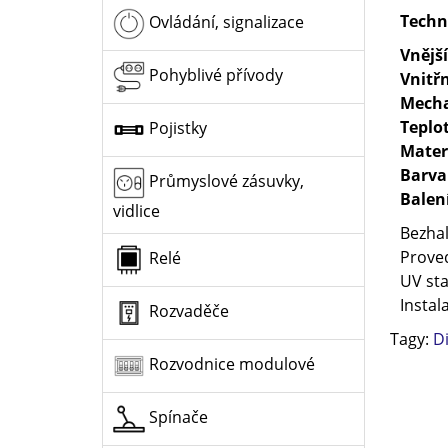
Techn
Ovládání, signalizace
Vnějš
Pohyblivé přívody
Vnitř
Mecha
Teplo
Pojistky
Mater
Barva
Průmyslové zásuvky,
Balen
vidlice
Bezha
Prove
Relé
UV sta
Instal
Rozvaděče
Tagy:
Di
Rozvodnice modulové
Spínače