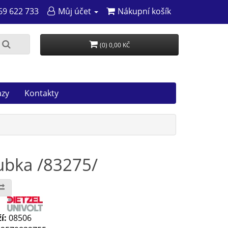
69 622 733
Můj účet
Nákupní košík
(0) 0,00 KČ
azy
Kontakty
rubka /83275/
:
í:
08506