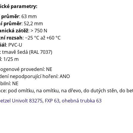
ické parametry:
í průměr
: 63 mm
ní průměr
: 52,2 mm
nická zátěž
: > 750 N
tní rozsah
: −25 °C až +60 °C
iál
: PVC-U
: tmavě šedá (RAL 7037)
í
: 1/25 m
logenové provedení: NE
dení nepodporující hoření: ANO
bilní: NE
ace: pod omítku, na omítku, na dřevo, do dutých stěn, do b
etzel Univolt 83275
,
FXP 63
,
ohebná trubka 63