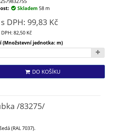
2579832755
ost:
Skladem
58 m
s DPH: 99,83 Kč
 DPH: 82,50 Kč
í (Množstevní jednotka: m)
DO KOŠÍKU
ubka /83275/
šedá (RAL 7037).