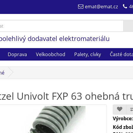
emat@emat.cz
4
polehlivý dodavatel elektromateriálu
Doprava
Velkoobchod
Palety, cívky
Časté dot
né
tzel Univolt FXP 63 ohebná t
Výrobce
Kód zbož