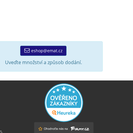
eshop@emat.cz
Uveďte množství a způsob dodání.
ů