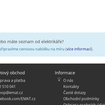
nebo máte seznam od elektrikáře?
řipravíme cenovou nabídku na míru (
více informací
).
etový obchod
Informace
prava a platba
O nás
2 510 041
Kontakty
hop@emat.cz
Časté dotazy
cebook.com/EMAT.cz
Obchodní podmínky
Ochrana osobních údaj