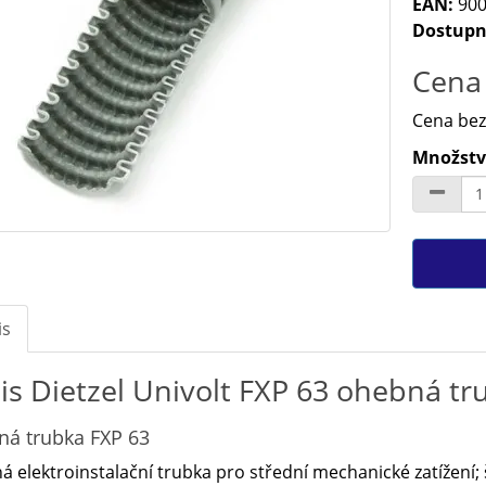
EAN:
900
Dostupn
Cena 
Cena bez
Množstv
is
is Dietzel Univolt FXP 63 ohebná tr
á trubka FXP 63
 elektroinstalační trubka pro střední mechanické zatížení; 