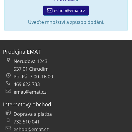
eshop@emat.cz
Uveďte množství a způsob dodání.
Prodejna EMAT
Nerudova 1243
537 01 Chrudim
Po–Pá: 7.00–16.00
469 622 733
emat@emat.cz
Internetový obchod
Doprava a platba
732 510 041
eshop@emat.cz