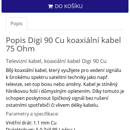
DO KOŠÍKU
Popis
Popis Digi 90 Cu koaxiální kabel
75 Ohm
Televizní kabel, koaxiální kabel Digi 90 Cu
Bílý koaxiální kabel, který využijete pro vedení signálu
k širokému spektru satelitní techniky jako např.
televize, set-top boxu nebo antény. Kabel je stíněný
hliníkovou folií i důmyslným opletením. Díky tomuto je
schopen poskytnout špičkový signál bez rušení
ostatními spotřebiči či vlivem délky kabelu.
Parametry a specifikace:
Vnitřní drát: 1.1 mm Cu
Dialektrikum: 5.0 Zell PE ( pěna )