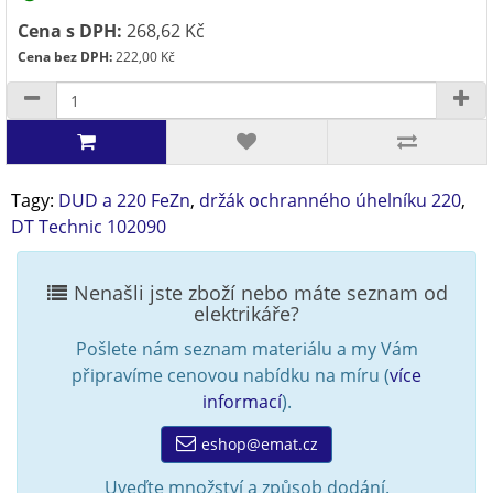
Cena s DPH:
268,62 Kč
Cena bez DPH:
222,00 Kč
Tagy:
DUD a 220 FeZn
,
držák ochranného úhelníku 220
,
DT Technic 102090
Nenašli jste zboží nebo máte seznam od
elektrikáře?
Pošlete nám seznam materiálu a my Vám
připravíme cenovou nabídku na míru (
více
informací
).
eshop@emat.cz
Uveďte množství a způsob dodání.