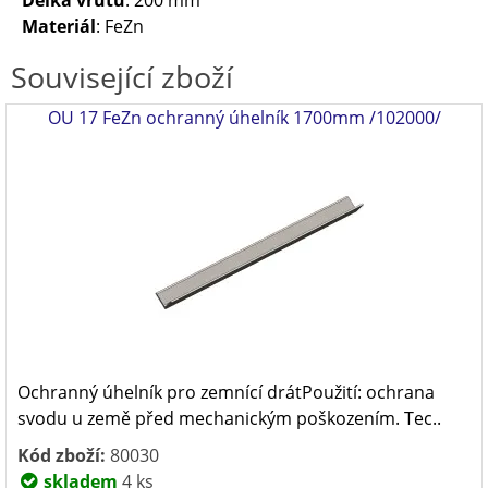
Délka vrutu
: 200 mm
Materiál
: FeZn
Související zboží
OU 17 FeZn ochranný úhelník 1700mm /102000/
Ochranný úhelník pro zemnící drátPoužití: ochrana
svodu u země před mechanickým poškozením. Tec..
Kód zboží:
80030
skladem
4 ks