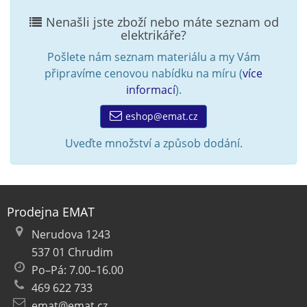
Nenašli jste zboží nebo máte seznam od
elektrikáře?
Pošlete nám seznam materiálu a my Vám
připravíme cenovou nabídku na míru (
více
informací
).
eshop@emat.cz
Uveďte množství a způsob dodání.
Prodejna EMAT
Nerudova 1243
537 01 Chrudim
Po–Pá: 7.00–16.00
469 622 733
emat@emat.cz