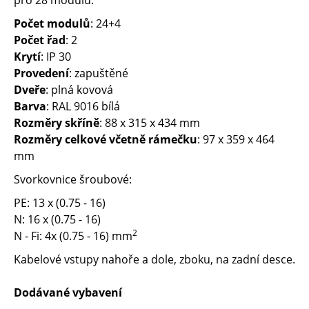
pro 28 modulů.
Počet modulů
: 24+4
Počet řad
: 2
Krytí
: IP 30
Provedení
: zapuštěné
Dveře
: plná kovová
Barva
: RAL 9016 bílá
Rozměry skříně
: 88 x 315 x 434 mm
Rozměry celkové včetně rámečku
: 97 x 359 x 464
mm
Svorkovnice šroubové:
PE: 13 x (0.75 - 16)
N: 16 x (0.75 - 16)
2
N - Fi: 4x (0.75 - 16) mm
Kabelové vstupy nahoře a dole, zboku, na zadní desce.
Dodávané vybavení