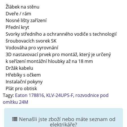
Žlábek na stěnu
Dveře / rám
Nosné lišty zařízení
Přední kryt
Svorky středního a ochranného vodiče s technologií
šroubovacích svorek SK
Vodováha pro vyrovnání
3D nastavovací prvek pro montáž, který je určený
k seřízení montážní hloubky až na 18 mm
Držák kabelu
Hřebíky s očkem
Instalační pokyny
Plát pro obtisk
Tagy:
Eaton 178816
,
KLV-24UPS-F
,
rozvodnice pod
omítku 24M
Nenašli jste zboží nebo máte seznam od
elektrikáře?