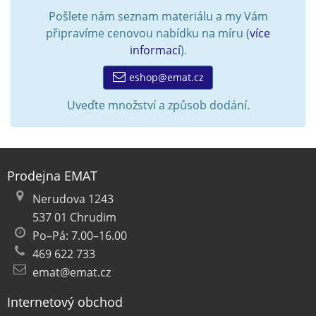
Pošlete nám seznam materiálu a my Vám
připravíme cenovou nabídku na míru (
více
informací
).
eshop@emat.cz
Uveďte množství a způsob dodání.
Prodejna EMAT
Nerudova 1243
537 01 Chrudim
Po–Pá: 7.00–16.00
469 622 733
emat@emat.cz
Internetový obchod