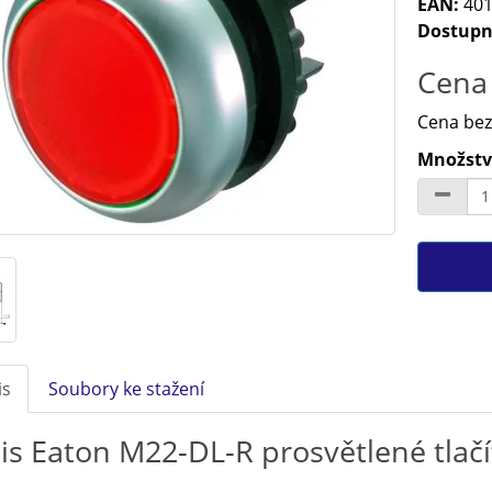
EAN:
401
Dostupn
Cena 
Cena bez
Množství
is
Soubory ke stažení
is Eaton M22-DL-R prosvětlené tlač