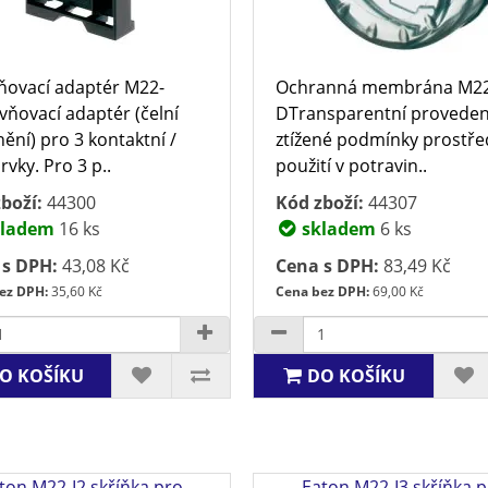
ovací adaptér M22-
Ochranná membrána M22
ňovací adaptér (čelní
DTransparentní proveden
ění) pro 3 kontaktní /
ztížené podmínky prostře
rvky. Pro 3 p..
použití v potravin..
boží:
44300
Kód zboží:
44307
ladem
16 ks
skladem
6 ks
 s DPH:
43,08 Kč
Cena s DPH:
83,49 Kč
ez DPH:
35,60 Kč
Cena bez DPH:
69,00 Kč
O KOŠÍKU
DO KOŠÍKU
ton M22-I2 skříňka pro
Eaton M22-I3 skříňka 