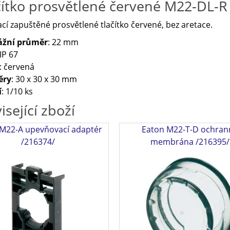
čítko prosvětlené červené M22-DL-R
cí zapuštěné prosvětlené tlačítko červené, bez aretace.
žní průměr
: 22 mm
 IP 67
: červená
ěry
: 30 x 30 x 30 mm
í
: 1/10 ks
isející zboží
M22-A upevňovací adaptér
Eaton M22-T-D ochran
/216374/
membrána /216395/