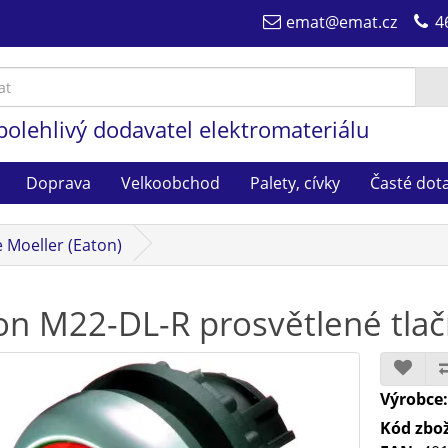
emat@emat.cz
4
polehlivý dodavatel elektromateriálu
Doprava
Velkoobchod
Palety, cívky
Časté dot
e Moeller (Eaton)
on M22-DL-R prosvětlené tlač
Výrobce
Kód zbož