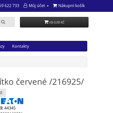
69 622 733
Můj účet
Nákupní košík
(0) 0,00 KČ
azy
Kontakty
ítko červené /216925/
:
í:
44345