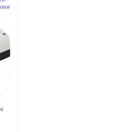
zice
o
ní