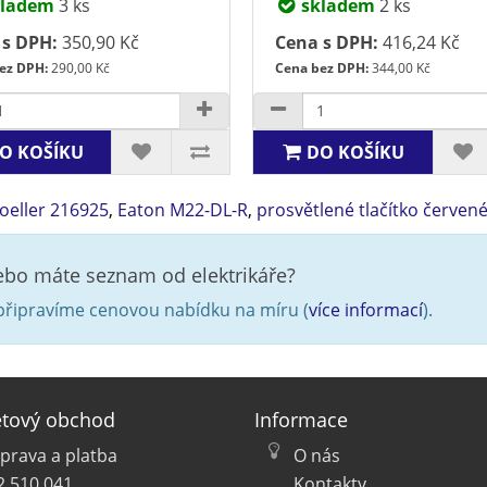
ladem
3 ks
skladem
2 ks
 s DPH:
350,90 Kč
Cena s DPH:
416,24 Kč
ez DPH:
290,00 Kč
Cena bez DPH:
344,00 Kč
O KOŠÍKU
DO KOŠÍKU
oeller 216925
,
Eaton M22-DL-R
,
prosvětlené tlačítko červen
nebo máte seznam od elektrikáře?
řipravíme cenovou nabídku na míru (
více informací
).
etový obchod
Informace
prava a platba
O nás
2 510 041
Kontakty