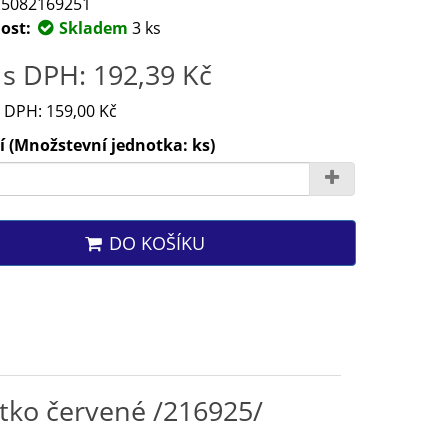
5082169251
ost:
Skladem
3 ks
s DPH: 192,39 Kč
 DPH: 159,00 Kč
 (Množstevní jednotka: ks)
DO KOŠÍKU
ítko červené /216925/