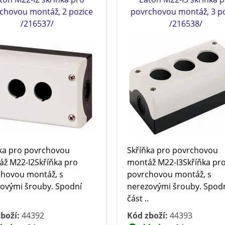
chovou montáž, 2 pozice
povrchovou montáž, 3 po
/216537/
/216538/
ka pro povrchovou
Skříňka pro povrchovou
ž M22-I2Skříňka pro
montáž M22-I3Skříňka pr
hovou montáž, s
povrchovou montáž, s
ovými šrouby. Spodní
nerezovými šrouby. Spod
.
část ..
boží:
44392
Kód zboží:
44393