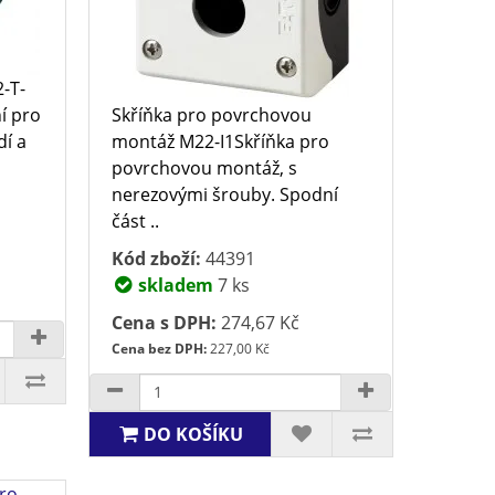
-T-
í pro
Skříňka pro povrchovou
dí a
montáž M22-I1Skříňka pro
povrchovou montáž, s
nerezovými šrouby. Spodní
část ..
Kód zboží:
44391
skladem
7 ks
Cena s DPH:
274,67 Kč
Cena bez DPH:
227,00 Kč
DO KOŠÍKU
pro