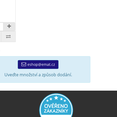
é
eshop@emat.cz
Uveďte množství a způsob dodání.