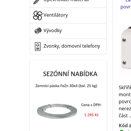
povr
Ventilátory
Vývodky
Zvonky, domovní telefony
Skříň
montá
povrc
nerez
část .
Kód z