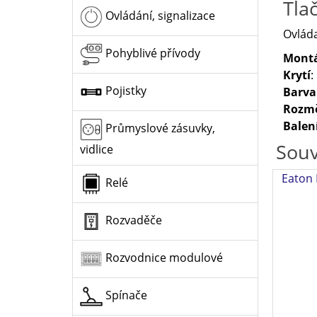
Tla
Ovládání, signalizace
Ovláda
Pohyblivé přívody
Montá
Krytí
:
Pojistky
Barva
Rozm
Balen
Průmyslové zásuvky,
Souv
vidlice
Eaton 
Relé
Rozvaděče
Rozvodnice modulové
Spínače