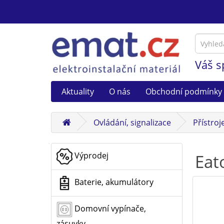
Váš s
Aktuality
O nás
Obchodní podmínky
Ovládání, signalizace
Přístroj
Výprodej
Eat
Baterie, akumulátory
Domovní vypínače,
zásuvky