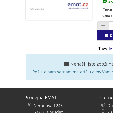
sk
Cena
Cena b
D
Tagy:
M
Nenašli jste zboží 
Pošlete nám seznam materiálu a my Vám p
Prodejna EMAT
Intern
Nerudova 1243
Do
537 01 Chrudim
73