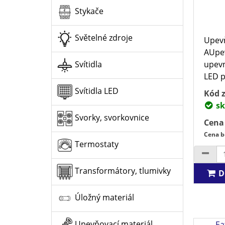
Stykače
Světelné zdroje
Upevň
AUpev
upevn
Svítidla
LED p
Svítidla LED
Kód z
sk
Svorky, svorkovnice
Cena
Cena b
Termostaty
Transformátory, tlumivky
D
Úložný materiál
Upevňovací materiál
Ea