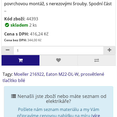
povrchovou montáž, s nerezovými šrouby. Spodní část
..
Kód zboží:
44393
skladem
2 ks
Cena s DPH:
416,24 Kč
Cena bez DPH:
344,00 Kč
Tagy:
Moeller 216922
,
Eaton M22-DL-W
,
prosvětlené
tlačítko bílé
Nenašli jste zboží nebo máte seznam od
elektrikáře?
Pošlete nám seznam materiálu a my Vám
připravíme cenovou nabídku na míru (
více