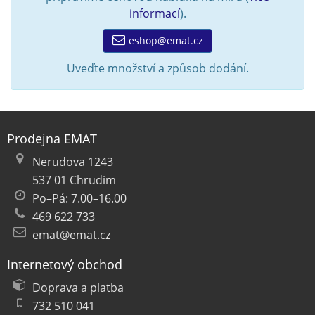
informací
).
eshop@emat.cz
Uveďte množství a způsob dodání.
Prodejna EMAT
Nerudova 1243
537 01 Chrudim
Po–Pá: 7.00–16.00
469 622 733
emat@emat.cz
Internetový obchod
Doprava a platba
732 510 041