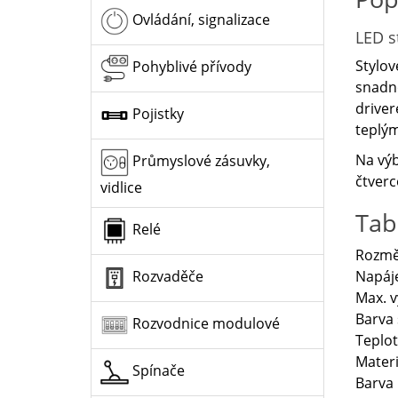
Ovládání, signalizace
LED s
Stylov
Pohyblivé přívody
snadno
driver
Pojistky
teplým
Na výb
Průmyslové zásuvky,
čtverc
vidlice
Tab
Relé
Rozmě
Napáje
Rozvaděče
Max. v
Barva 
Rozvodnice modulové
Teplot
Materi
Spínače
Barva