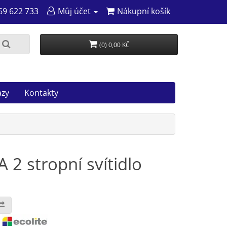
69 622 733
Můj účet
Nákupní košík
(0) 0,00 KČ
azy
Kontakty
2 stropní svítidlo
: