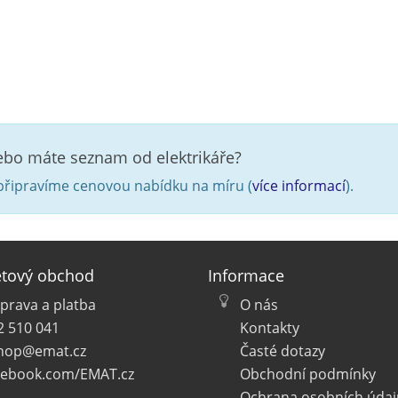
nebo máte seznam od elektrikáře?
řipravíme cenovou nabídku na míru (
více informací
).
etový obchod
Informace
prava a platba
O nás
2 510 041
Kontakty
hop@emat.cz
Časté dotazy
cebook.com/EMAT.cz
Obchodní podmínky
Ochrana osobních údaj