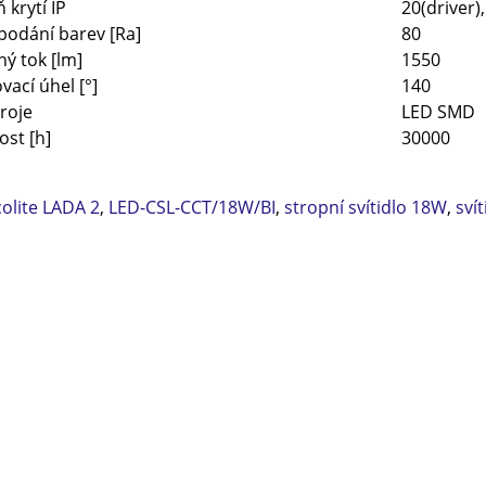
 krytí IP
20(driver),
podání barev [Ra]
80
ný tok [lm]
1550
vací úhel [°]
140
roje
LED SMD
ost [h]
30000
olite LADA 2
,
LED-CSL-CCT/18W/BI
,
stropní svítidlo 18W
,
svít