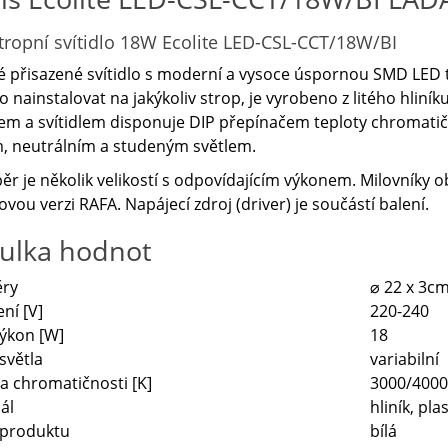
tropní svítidlo
18W
Ecolite LED-CSL-CCT/18W/BI
é přisazené svítidlo s moderní a vysoce úspornou SMD LED te
 nainstalovat na jakýkoliv strop, je vyrobeno z litého hliník
em a svítidlem disponuje DIP přepínačem teploty chromatično
, neutrálním a studeným světlem.
ěr je několik velikostí s odpovídajícím výkonem. Milovníky o
ovou verzi RAFA. Napájecí zdroj (driver) je součástí balení.
ulka hodnot
ry
⌀ 22 x 3c
ní [V]
220-240
ýkon [W]
18
světla
variabilní
a chromatičnosti [K]
3000/4000
ál
hliník, plas
 produktu
bílá