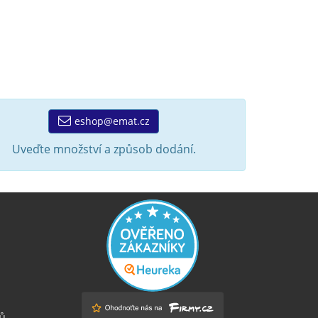
eshop@emat.cz
Uveďte množství a způsob dodání.
ů