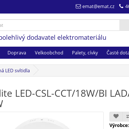
emat@emat.cz
4
polehlivý dodavatel elektromateriálu
Doprava
Velkoobchod
Palety, cívky
Časté dot
á LED svítidla
lite LED-CSL-CCT/18W/BI LADA 
W
Výrobce