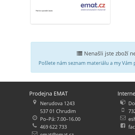
Nenašli jste zboží 
Pošlete nám seznam materiálu a my Vám p
Prodejna EMAT
Intern
Nerudova 1243
Do
537 01 Chrudim
73
Po–Pá: 7.00–16.00
es
469 622 733
fa
emat@emat.cz