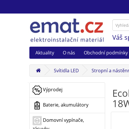
Váš s
Aktuality
O nás
Obchodní podmínky
Svítidla LED
Stropní a nástěnn
Výprodej
Eco
18
Baterie, akumulátory
Domovní vypínače,
zásuvky