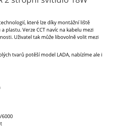
chnologií, které lze díky montážní liště
u a plastu. Verze CCT navíc na kabelu mezi
sti. Uživatel tak může libovolně volit mezi
blých tvarů potěší model LADA, nabízíme ale i
m
/6000
t