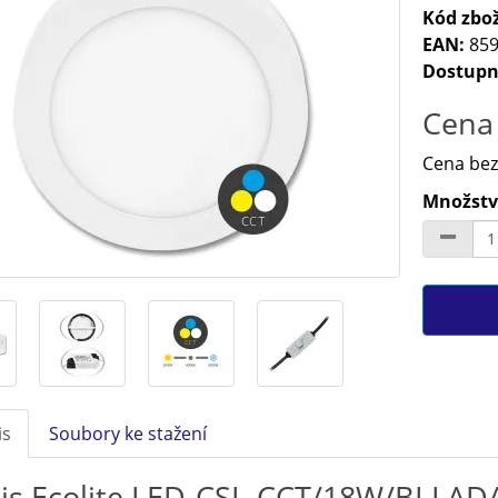
Kód zbož
EAN:
859
Dostupn
Cena 
Cena bez
Množství
is
Soubory ke stažení
is Ecolite LED-CSL-CCT/18W/BI LADA