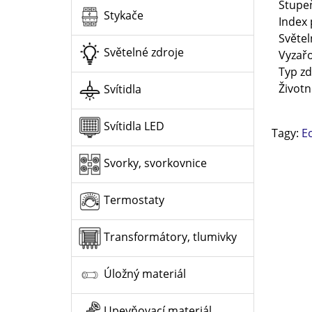
Stupeň
Stykače
Index 
Světel
Světelné zdroje
Vyzařo
Typ zd
Životn
Svítidla
Svítidla LED
Tagy:
Ec
Svorky, svorkovnice
Termostaty
Transformátory, tlumivky
Úložný materiál
Upevňovací materiál