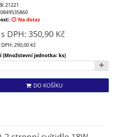
í:
21221
0849535860
ost:
Na dotaz
s DPH: 350,90 Kč
 DPH: 290,00 Kč
 (Množstevní jednotka: ks)
DO KOŠÍKU
 2 stropní svítidlo 18W