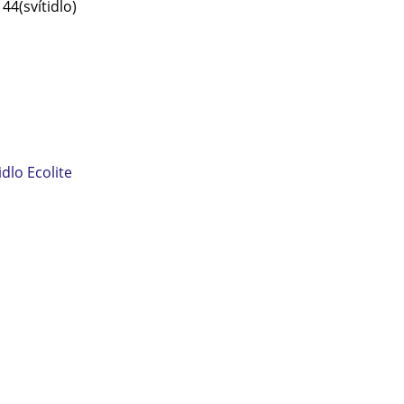
 44(svítidlo)
idlo Ecolite