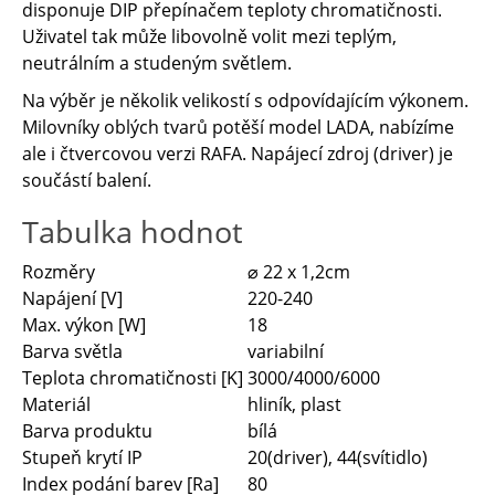
disponuje DIP přepínačem teploty chromatičnosti.
Uživatel tak může libovolně volit mezi teplým,
neutrálním a studeným světlem.
Na výběr je několik velikostí s odpovídajícím výkonem.
Milovníky oblých tvarů potěší model LADA, nabízíme
ale i čtvercovou verzi RAFA. Napájecí zdroj (driver) je
součástí balení.
Tabulka hodnot
Rozměry
⌀ 22 x 1,2cm
Napájení [V]
220-240
Max. výkon [W]
18
Barva světla
variabilní
Teplota chromatičnosti [K]
3000/4000/6000
Materiál
hliník, plast
Barva produktu
bílá
Stupeň krytí IP
20(driver), 44(svítidlo)
Index podání barev [Ra]
80