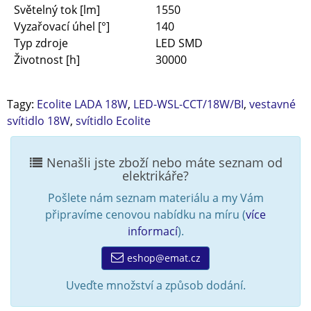
Světelný tok [lm]
1550
Vyzařovací úhel [°]
140
Typ zdroje
LED SMD
Životnost [h]
30000
Tagy:
Ecolite LADA 18W
,
LED-WSL-CCT/18W/BI
,
vestavné
svítidlo 18W
,
svítidlo Ecolite
Nenašli jste zboží nebo máte seznam od
elektrikáře?
Pošlete nám seznam materiálu a my Vám
připravíme cenovou nabídku na míru (
více
informací
).
eshop@emat.cz
Uveďte množství a způsob dodání.