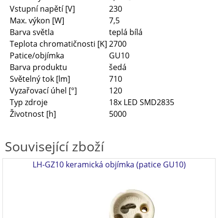
Vstupní napětí [V]
230
Max. výkon [W]
7,5
Barva světla
teplá bílá
Teplota chromatičnosti [K]
2700
Patice/objímka
GU10
Barva produktu
šedá
Světelný tok [lm]
710
Vyzařovací úhel [°]
120
Typ zdroje
18x LED SMD2835
Životnost [h]
5000
Související zboží
LH-GZ10 keramická objímka (patice GU10)