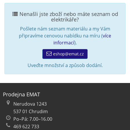
Nenašli jste zboží nebo máte seznam od
elektrikáře?
Pošlete nám seznam materiálu a my Vám
připravíme cenovou nabídku na míru (
více
informací
).
eshop@emat.cz
Uveďte množství a způsob dodání.
Prodejna EMAT
Nerudova 1243
537 01 Chrudim
Po–Pá: 7.00–16.00
469 622 733