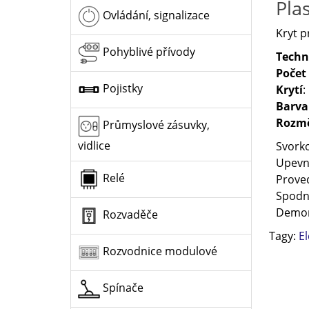
Pla
Ovládání, signalizace
Kryt p
Pohyblivé přívody
Techn
Počet
Pojistky
Krytí
:
Barva
Rozm
Průmyslové zásuvky,
vidlice
Svork
Upevně
Relé
Prove
Spodní
Demon
Rozvaděče
Tagy:
E
Rozvodnice modulové
Spínače