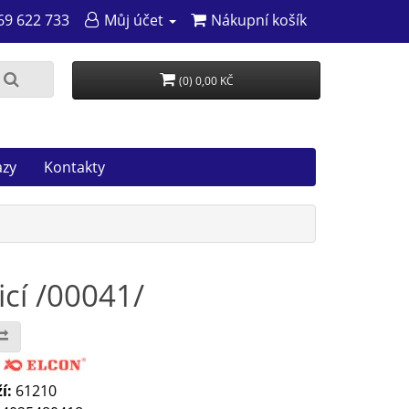
69 622 733
Můj účet
Nákupní košík
(0) 0,00 KČ
azy
Kontakty
cí /00041/
:
í:
61210