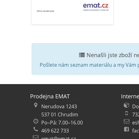
Nenašli jste zboží 
Pošlete nám seznam materiálu a my Vám p
Prodejna EMAT
Intern
Nerudova 1243
Do
537 01 Chrudim
73
Po–Pá: 7.00–16.00
es
469 622 733
fa
emat@emat.cz