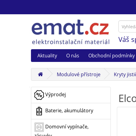
Váš s
Aktuality
O nás
Obchodní podmínky
Modulové přístroje
Kryty jist
Výprodej
Elc
Baterie, akumulátory
Domovní vypínače,
zásuvky