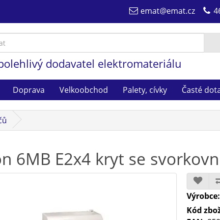
emat@emat.cz
4
polehlivý dodavatel elektromateriálu
Doprava
Velkoobchod
Palety, cívky
Časté dot
ičů
on 6MB E2x4 kryt se svorkovni
Výrobce
Kód zbož