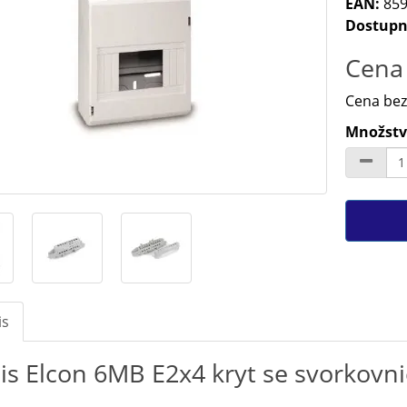
EAN:
859
Dostupn
Cena 
Cena bez
Množství
is
is Elcon 6MB E2x4 kryt se svorkovni