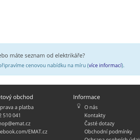
nebo máte seznam od elektrikáře?
řipravíme cenovou nabídku na míru (
více informací
).
etový obchod
Informace
prava a platba
O nás
2 510 041
Kontakty
hop@emat.cz
Časté dotazy
cebook.com/EMAT.cz
Obchodní podmínky
Ochrana osobních údaj