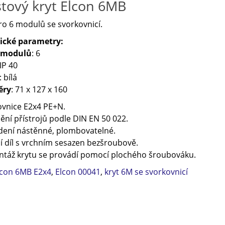
stový kryt Elcon 6MB
ro 6 modulů se svorkovnicí.
ické parametry:
 modulů
: 6
 IP 40
: bílá
ěry
: 71 x 127 x 160
ovnice E2x4 PE+N.
ní přístrojů podle DIN EN 50 022.
dení nástěnné, plombovatelné.
 díl s vrchním sesazen bezšroubově.
táž krytu se provádí pomocí plochého šroubováku.
lcon 6MB E2x4
,
Elcon 00041
,
kryt 6M se svorkovnicí