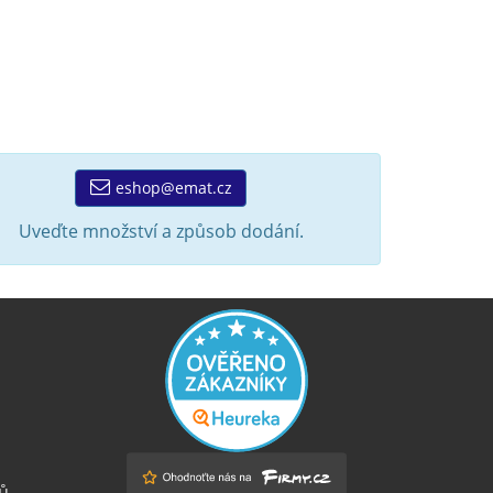
eshop@emat.cz
Uveďte množství a způsob dodání.
ů