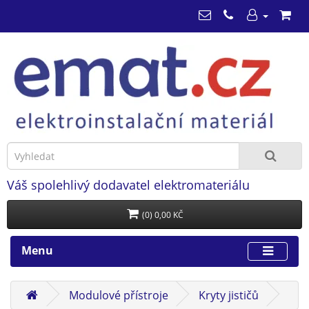
Váš spolehlivý dodavatel elektromateriálu
(0) 0,00 KČ
Menu
Modulové přístroje
Kryty jističů