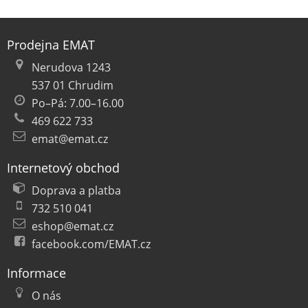
Prodejna EMAT
Nerudova 1243
537 01 Chrudim
Po–Pá: 7.00–16.00
469 622 733
emat@emat.cz
Internetový obchod
Doprava a platba
732 510 041
eshop@emat.cz
facebook.com/EMAT.cz
Informace
O nás