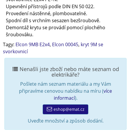
Upevnění přístrojů podle DIN EN 50 022.
Provedení nástěnné, plombovatelné.
Spodní díl s vrchním sesazen bezšroubově.
Demontáž krytu se provádí pomocí plochého
šroubováku.
Tagy:
Elcon 9MB E2x4
,
Elcon 00045
,
kryt 9M se
svorkovnicí
Nenašli jste zboží nebo máte seznam od
elektrikáře?
Pošlete nám seznam materiálu a my Vám
připravíme cenovou nabídku na míru (
více
informací
).
eshop@emat.cz
Uveďte množství a způsob dodání.