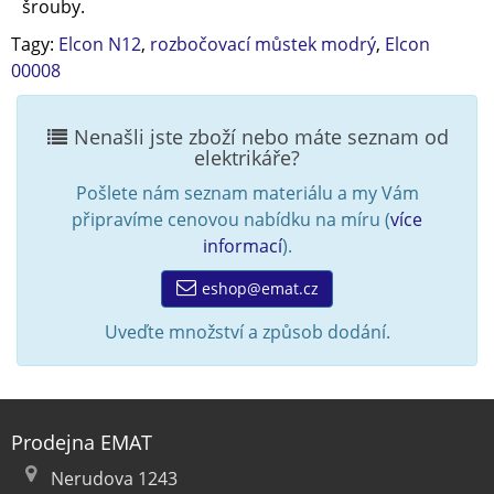
šrouby.
Tagy:
Elcon N12
,
rozbočovací můstek modrý
,
Elcon
00008
Nenašli jste zboží nebo máte seznam od
elektrikáře?
Pošlete nám seznam materiálu a my Vám
připravíme cenovou nabídku na míru (
více
informací
).
eshop@emat.cz
Uveďte množství a způsob dodání.
Prodejna EMAT
Nerudova 1243