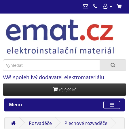
Váš spolehlivý dodavatel elektromateriálu
(0) 0,00 KČ
Menu
Rozvaděče
Plechové rozvaděče