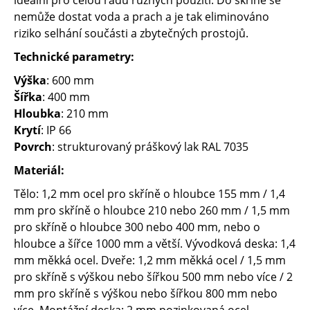
ideální pro celou řadu různých použití. Do skříně se
nemůže dostat voda a prach a je tak eliminováno
riziko selhání součásti a zbytečných prostojů.
Technické parametry:
Výška
: 600 mm
Šířka
: 400 mm
Hloubka
: 210 mm
Krytí
: IP 66
Povrch
: strukturovaný práškový lak RAL 7035
Materiál:
Tělo: 1,2 mm ocel pro skříně o hloubce 155 mm / 1,4
mm pro skříně o hloubce 210 nebo 260 mm / 1,5 mm
pro skříně o hloubce 300 nebo 400 mm, nebo o
hloubce a šířce 1000 mm a větší. Vývodková deska: 1,4
mm měkká ocel. Dveře: 1,2 mm měkká ocel / 1,5 mm
pro skříně s výškou nebo šířkou 500 mm nebo více / 2
mm pro skříně s výškou nebo šířkou 800 mm nebo