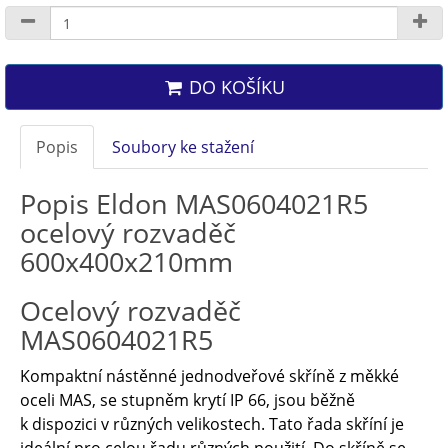
DO KOŠÍKU
Popis
Soubory ke stažení
Popis Eldon MAS0604021R5
ocelový rozvaděč
600x400x210mm
Ocelový rozvaděč
MAS0604021R5
Kompaktní nástěnné jednodveřové skříně z měkké
oceli MAS, se stupněm krytí IP 66, jsou běžně
k dispozici v různých velikostech. Tato řada skříní je