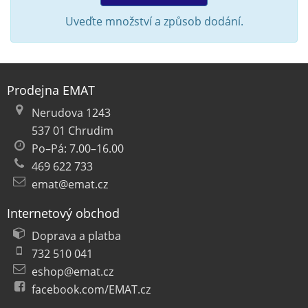
Uveďte množství a způsob dodání.
Prodejna EMAT
Nerudova 1243
537 01 Chrudim
Po–Pá: 7.00–16.00
469 622 733
emat@emat.cz
Internetový obchod
Doprava a platba
732 510 041
eshop@emat.cz
facebook.com/EMAT.cz