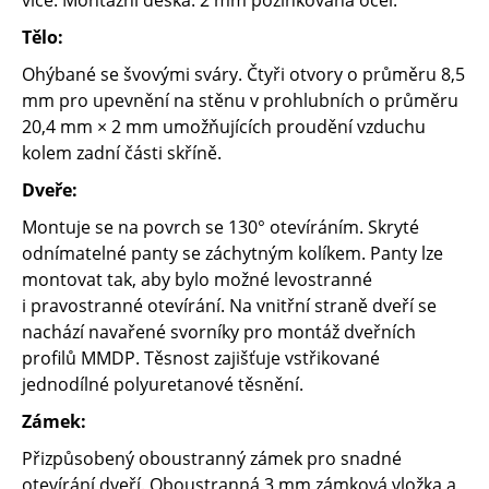
více. Montážní deska: 2 mm pozinkovaná ocel.
Tělo:
Ohýbané se švovými sváry. Čtyři otvory o průměru 8,5
mm pro upevnění na stěnu v prohlubních o průměru
20,4 mm × 2 mm umožňujících proudění vzduchu
kolem zadní části skříně.
Dveře:
Montuje se na povrch se 130° otevíráním. Skryté
odnímatelné panty se záchytným kolíkem. Panty lze
montovat tak, aby bylo možné levostranné
i pravostranné otevírání. Na vnitřní straně dveří se
nachází navařené svorníky pro montáž dveřních
profilů MMDP. Těsnost zajišťuje vstřikované
jednodílné polyuretanové těsnění.
Zámek:
Přizpůsobený oboustranný zámek pro snadné
otevírání dveří. Oboustranná 3 mm zámková vložka a