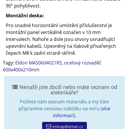
90° pohyblivost.
Montážní deska:
Pro snadné horizontální umístění příslušenství je
montážní panel vertikálně označen v 10 mm
intervalech. Nahoře a dole jsou otvory usnadňující
upevnění kabelů. Upevněný na tlakově přivařených
čepech M8 k zadní straně skříně.
Tagy:
Eldon MAS0604021R5
,
ocelový rozvaděč
600x400x210mm
Nenašli jste zboží nebo máte seznam od
elektrikáře?
Pošlete nám seznam materiálu a my Vám
připravíme cenovou nabídku na míru (
více
informací
).
eshop@emat.cz