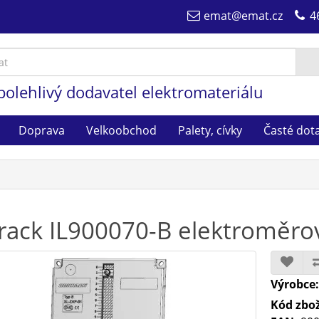
emat@emat.cz
4
polehlivý dodavatel elektromateriálu
Doprava
Velkoobchod
Palety, cívky
Časté dot
rack IL900070-B elektroměr
Výrobce
Kód zbož