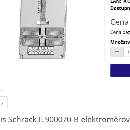
EAN:
900
Dostupn
Cena 
Cena bez
Množství
is
is Schrack IL900070-B elektroměr