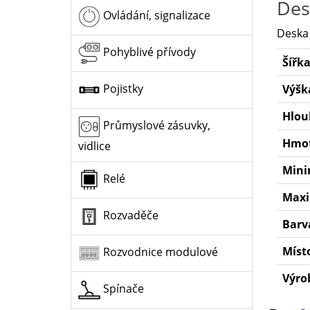
Des
Ovládání, signalizace
Deska
Pohyblivé přívody
Šířka
Pojistky
Výška
Hlou
Průmyslové zásuvky,
Hmot
vidlice
Mini
Relé
Maxi
Rozvaděče
Barv
Míst
Rozvodnice modulové
Výro
Spínače