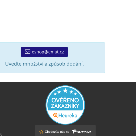
eshop@emat.cz
Uveďte množství a způsob dodání.
ů