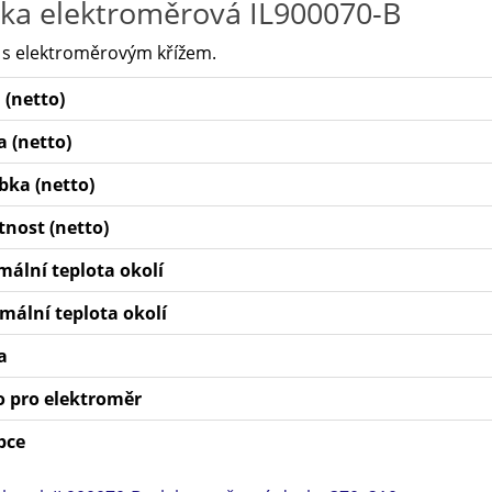
ka elektroměrová
IL900070-B
 s elektroměrovým křížem.
 (netto)
 (netto)
bka (netto)
nost (netto)
mální teplota okolí
mální teplota okolí
a
o pro elektroměr
bce