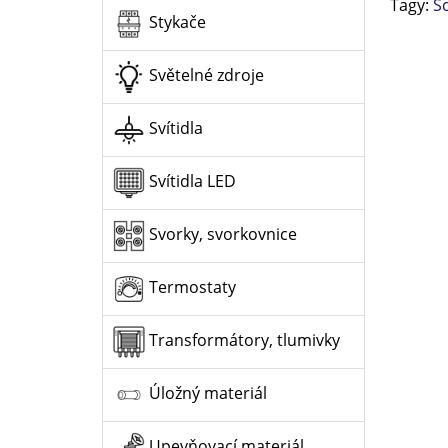
Tagy:
S
Stykače
Světelné zdroje
Svítidla
Svítidla LED
Svorky, svorkovnice
Termostaty
Transformátory, tlumivky
Úložný materiál
Upevňovací materiál