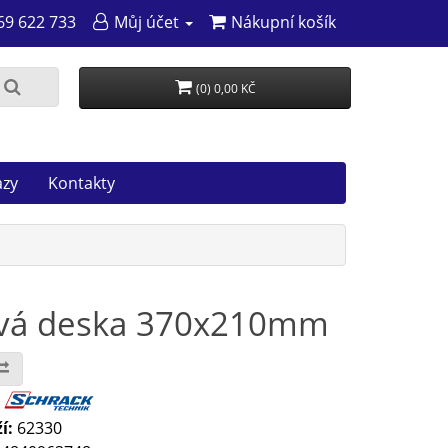
69 622 733
Můj účet
Nákupní košík
(0) 0,00 KČ
azy
Kontakty
ová deska 370x210mm
:
í:
62330