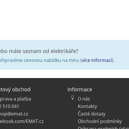
nebo máte seznam od elektrikáře?
řipravíme cenovou nabídku na míru (
více informací
).
etový obchod
Informace
prava a platba
O nás
2 510 041
Kontakty
hop@emat.cz
Časté dotazy
cebook.com/EMAT.cz
Obchodní podmínky
Ochrana osobních údaj