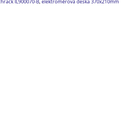
chrack IL900070-B
,
elektroměrová deska 370x210mm