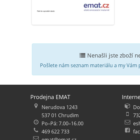
Nenašli jste zboží 
Pošlete nám seznam materiálu a my Vám p
Prodejna EMAT
Intern
Nerudova 1243
Do
537 01 Chrudim
73
Po–Pá: 7.00–16.00
es
469 622 733
fa
emat@emat.cz