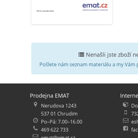
Nenašli jste zboží 
Pošlete nám seznam materiálu a my Vám p
Prodejna EMAT
Intern
Nerudova 1243
Do
537 01 Chrudim
73
Po–Pá: 7.00–16.00
es
469 622 733
fa
emat@emat.cz