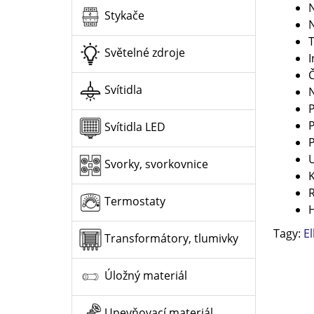
N
Stykače
N
T
Světelné zdroje
I
Č
Svítidla
N
P
P
Svítidla LED
P
U
Svorky, svorkovnice
K
R
Termostaty
H
Tagy:
E
Transformátory, tlumivky
Úložný materiál
Upevňovací materiál