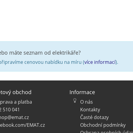
nebo máte seznam od elektrikáře?
řipravíme cenovou nabídku na míru (
více informací
).
etový obchod
Informace
prava a platba
O nás
2 510 041
Kontakty
hop@emat.cz
Časté dotazy
cebook.com/EMAT.cz
Obchodní podmínky
Ochrana osobních údaj