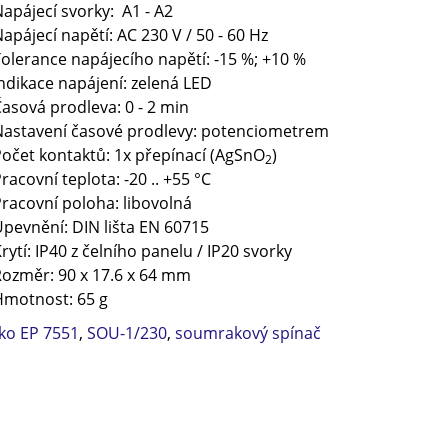
apájecí svorky: A1 - A2
apájecí napětí: AC 230 V / 50 - 60 Hz
olerance napájecího napětí: -15 %; +10 %
ndikace napájení: zelená LED
asová prodleva: 0 - 2 min
astavení časové prodlevy: potenciometrem
očet kontaktů: 1x přepínací (AgSnO
)
2
racovní teplota: -20 .. +55 °C
racovní poloha: libovolná
pevnění: DIN lišta EN 60715
rytí: IP40 z čelního panelu / IP20 svorky
ozměr: 90 x 17.6 x 64 mm
motnost: 65 g
lko EP 7551
,
SOU-1/230
,
soumrakový spínač