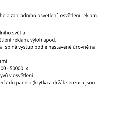
o a zahradního osvětlení, osvětlení reklam,
lního světla
ětlení reklam, výloh apod.
 a spíná výstup podle nastavené úrovně na
nami
00 - 50000 lx
yvů v osvětlení
ď / do panelu (krytka a držák senzoru jsou