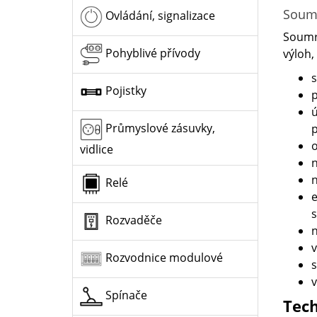
Soumr
Ovládání, signalizace
Soumra
Pohyblivé přívody
výloh,
s
Pojistky
p
ú
Průmyslové zásuvky,
p
o
vidlice
n
n
Relé
e
s
Rozvaděče
n
v
Rozvodnice modulové
s
v
Spínače
Tec