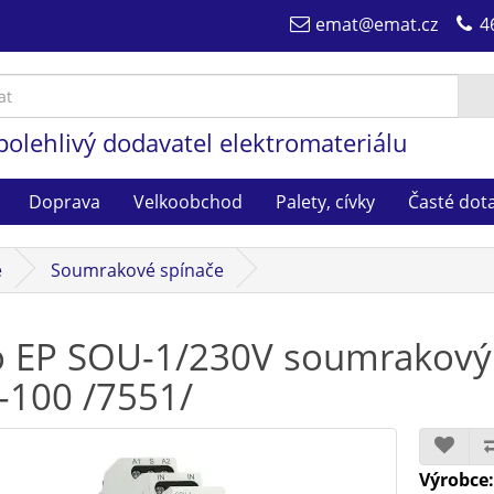
emat@emat.cz
4
polehlivý dodavatel elektromateriálu
Doprava
Velkoobchod
Palety, cívky
Časté dot
e
Soumrakové spínače
o EP SOU-1/230V soumrakový 
-100 /7551/
Výrobce