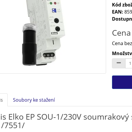
Kód zbož
EAN:
859
Dostupn
Cena 
Cena bez
Množství
is
Soubory ke stažení
is Elko EP SOU-1/230V soumrakový s
 /7551/