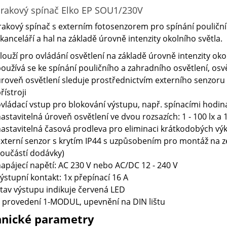
akový spínač Elko EP SOU1/230V
kový spínač s externím fotosenzorem pro spínání pouličníh
 kanceláří a hal na základě úrovně intenzity okolního světla.
louží pro ovládání osvětlení na základě úrovně intenzity oko
oužívá se ke spínání pouličního a zahradního osvětlení, osv
roveň osvětlení sleduje prostřednictvím externího senzoru
řístroji
vládací vstup pro blokování výstupu, např. spínacími hodi
astavitelná úroveň osvětlení ve dvou rozsazích: 1 - 100 lx a 1
astavitelná časová prodleva pro eliminaci krátkodobých výk
xterní senzor s krytím IP44 s uzpůsobením pro montáž na ze
oučástí dodávky)
apájecí napětí: AC 230 V nebo AC/DC 12 - 240 V
ýstupní kontakt: 1x přepínací 16 A
tav výstupu indikuje červená LED
 provedení 1-MODUL, upevnění na DIN lištu
hnické parametry