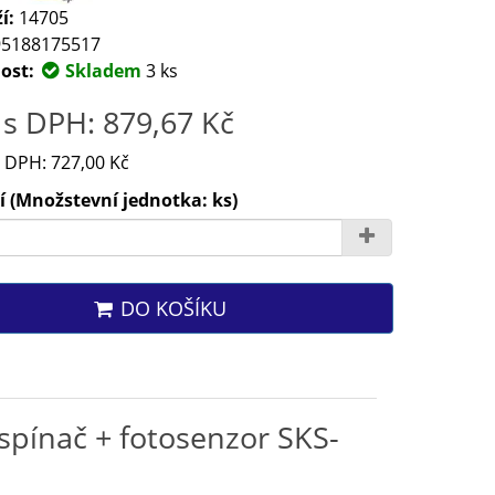
í:
14705
5188175517
ost:
Skladem
3 ks
s DPH: 879,67 Kč
 DPH: 727,00 Kč
 (Množstevní jednotka: ks)
DO KOŠÍKU
pínač + fotosenzor SKS-