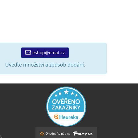
eshop@emat.cz
Uveďte množství a způsob dodání.
ů