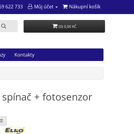
69 622 733
Můj účet
Nákupní košík
(0) 0,00 KČ
azy
Kontakty
spínač + fotosenzor
: