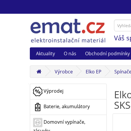
Váš s
Aktuality
O nás
Obchodní podmínky
Výrobce
Elko EP
Spínač
Výprodej
Elk
SKS
Baterie, akumulátory
Domovní vypínače,
zásuvky