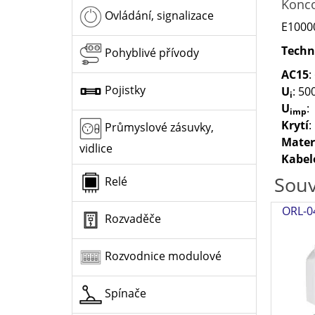
Konco
Ovládání, signalizace
E1000
Techn
Pohyblivé přívody
AC15
:
Pojistky
U
: 50
i
U
:
imp
Krytí
:
Průmyslové zásuvky,
Mater
vidlice
Kabel
Souv
Relé
ORL-0
Rozvaděče
Rozvodnice modulové
Spínače