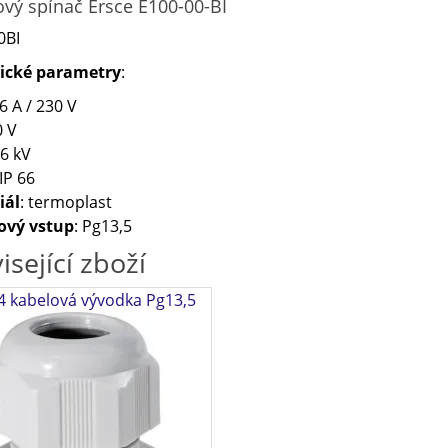
vý spínač Ersce E100-00-BI
0BI
ické parametry
:
 6 A / 230 V
0 V
 6 kV
 IP 66
iál
: termoplast
ový vstup
: Pg13,5
isející zboží
4 kabelová vývodka Pg13,5