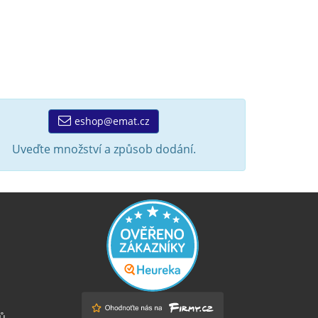
eshop@emat.cz
Uveďte množství a způsob dodání.
ů