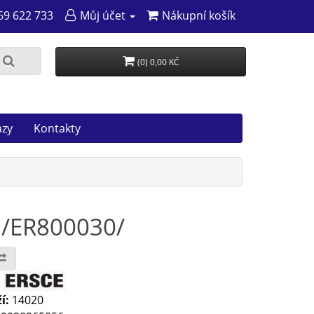
69 622 733
Můj účet
Nákupní košík
(0) 0,00 KČ
azy
Kontakty
 /ER800030/
:
í:
14020