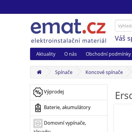
Váš s
Aktuality
O nás
Obchodní podmínky
Spínače
Koncové spínače
Výprodej
Ers
Baterie, akumulátory
Domovní vypínače,
zásuvky