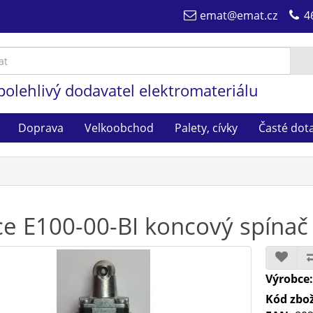
emat@emat.cz
4
polehlivý dodavatel elektromateriálu
Doprava
Velkoobchod
Palety, cívky
Časté dot
ce E100-00-BI koncový spínač
Výrobce
Kód zbož