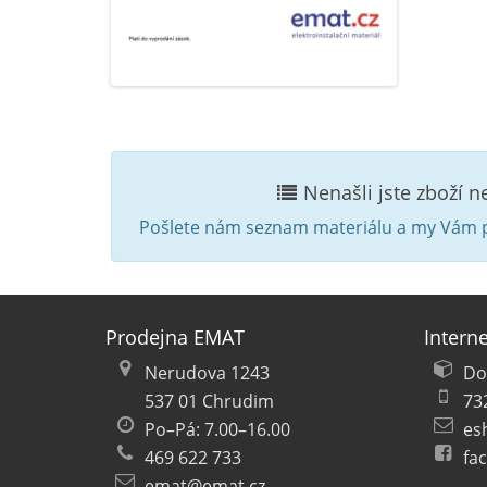
Nenašli jste zboží 
Pošlete nám seznam materiálu a my Vám p
Prodejna EMAT
Intern
Nerudova 1243
Do
537 01 Chrudim
73
Po–Pá: 7.00–16.00
es
469 622 733
fa
emat@emat.cz