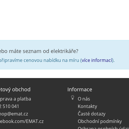
nebo máte seznam od elektrikáře?
řipravíme cenovou nabídku na míru (
více informací
).
etový obchod
Informace
prava a platba
O nás
2 510 041
Kontakty
hop@emat.cz
Časté dotazy
cebook.com/EMAT.cz
Obchodní podmínky
Ochrana osobních údaj