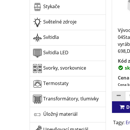
Stykače
Světelné zdroje
Vývod
04Sta
Svítidla
vyráb
698,D
Svítidla LED
Kód z
sk
Svorky, svorkovnice
Cena
Termostaty
Cena b
Transformátory, tlumivky
D
Úložný materiál
Tagy:
Er
Upevňovací materiál