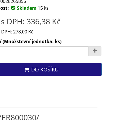
0028265856
ost:
Skladem
15 ks
s DPH: 336,38 Kč
 DPH: 278,00 Kč
 (Množstevní jednotka: ks)
DO KOŠÍKU
 /ER800030/