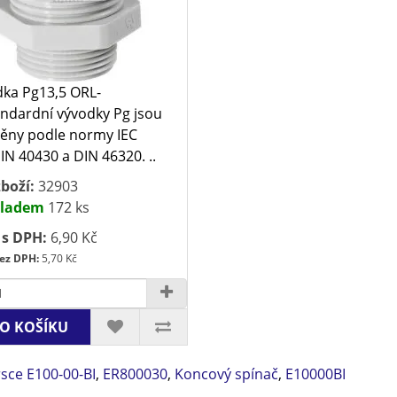
ka Pg13,5 ORL-
ndardní vývodky Pg jsou
ěny podle normy IEC
IN 40430 a DIN 46320. ..
boží:
32903
ladem
172 ks
 s DPH:
6,90 Kč
ez DPH:
5,70 Kč
O KOŠÍKU
sce E100-00-BI
,
ER800030
,
Koncový spínač
,
E10000BI