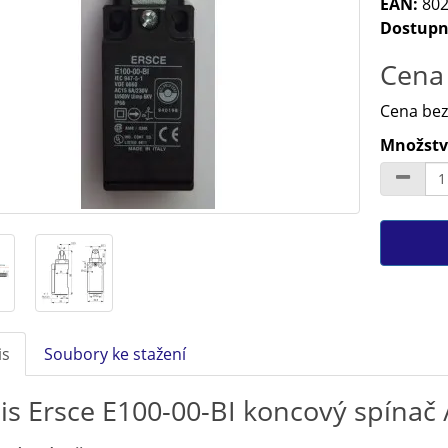
EAN:
802
Dostupn
Cena 
Cena bez
Množství
is
Soubory ke stažení
is Ersce E100-00-BI koncový spínač