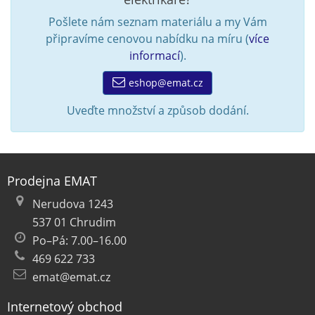
Pošlete nám seznam materiálu a my Vám
připravíme cenovou nabídku na míru (
více
informací
).
eshop@emat.cz
Uveďte množství a způsob dodání.
Prodejna EMAT
Nerudova 1243
537 01 Chrudim
Po–Pá: 7.00–16.00
469 622 733
emat@emat.cz
Internetový obchod