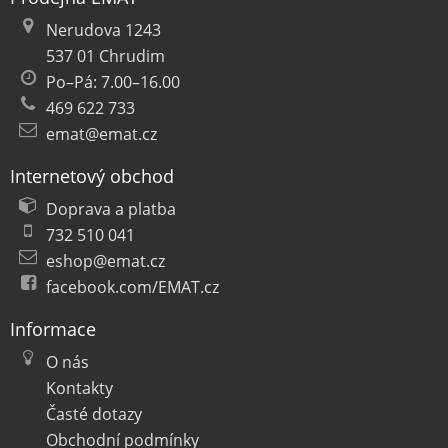
Nerudova 1243
537 01 Chrudim
Po–Pá: 7.00–16.00
469 622 733
emat@emat.cz
Internetový obchod
Doprava a platba
732 510 041
eshop@emat.cz
facebook.com/EMAT.cz
Informace
O nás
Kontakty
Časté dotazy
Obchodní podmínky