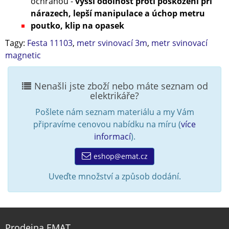
ochranou -
vyšší odolnost proti poškození při
nárazech, lepší manipulace a úchop metru
poutko, klip na opasek
Tagy:
Festa 11103
,
metr svinovací 3m
,
metr svinovací
magnetic
Nenašli jste zboží nebo máte seznam od
elektrikáře?
Pošlete nám seznam materiálu a my Vám
připravíme cenovou nabídku na míru (
více
informací
).
eshop@emat.cz
Uveďte množství a způsob dodání.
Prodejna EMAT