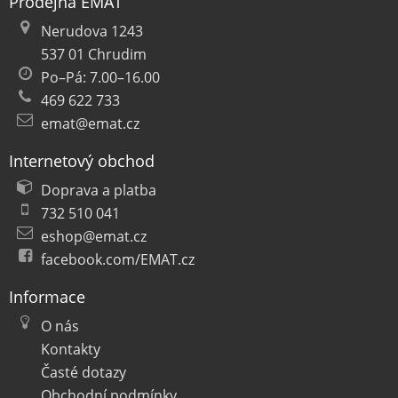
Prodejna EMAT
Nerudova 1243
537 01 Chrudim
Po–Pá: 7.00–16.00
469 622 733
emat@emat.cz
Internetový obchod
Doprava a platba
732 510 041
eshop@emat.cz
facebook.com/EMAT.cz
Informace
O nás
Kontakty
Časté dotazy
Obchodní podmínky