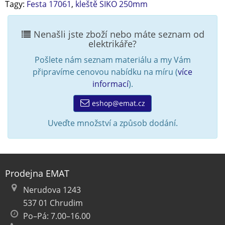
Tagy:
Festa 17061
,
kleště SIKO 250mm
Nenašli jste zboží nebo máte seznam od
elektrikáře?
Pošlete nám seznam materiálu a my Vám
připravíme cenovou nabídku na míru (
více
informací
).
eshop@emat.cz
Uveďte množství a způsob dodání.
Prodejna EMAT
Nerudova 1243
537 01 Chrudim
Po–Pá: 7.00–16.00