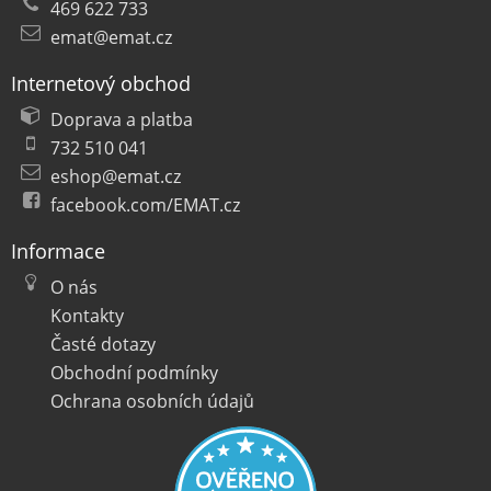
469 622 733
emat@emat.cz
Internetový obchod
Doprava a platba
732 510 041
eshop@emat.cz
facebook.com/EMAT.cz
Informace
O nás
Kontakty
Časté dotazy
Obchodní podmínky
Ochrana osobních údajů