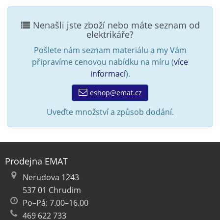
Nenašli jste zboží nebo máte seznam od
elektrikáře?
Pošlete nám seznam materiálu a my Vám
připravíme cenovou nabídku na míru (
více
informací
).
eshop@emat.cz
Uveďte množství a způsob dodání.
Prodejna EMAT
Nerudova 1243
537 01 Chrudim
Po–Pá: 7.00–16.00
469 622 733