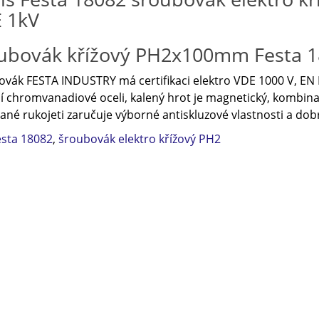
 1kV
ubovák křížový PH2x100mm
Festa 
vák FESTA INDUSTRY má certifikaci elektro VDE 1000 V, EN I
ní chromvanadiové oceli, kalený hrot je magnetický, kombi
ané rukojeti zaručuje výborné antiskluzové vlastnosti a do
esta 18082
,
šroubovák elektro křížový PH2