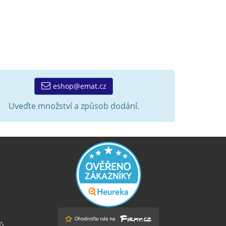
eshop@emat.cz
Uveďte množství a způsob dodání.
ů