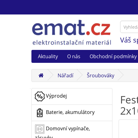
Váš s
Aktuality
O nás
Obchodní podmínky
Nářadí
Šroubováky
Výprodej
Fes
2x1
Baterie, akumulátory
Domovní vypínače,
zásuvky