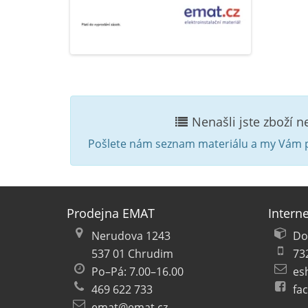
Nenašli jste zboží 
Pošlete nám seznam materiálu a my Vám p
Prodejna EMAT
Intern
Nerudova 1243
Do
537 01 Chrudim
73
Po–Pá: 7.00–16.00
es
469 622 733
fa
emat@emat.cz