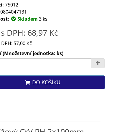
í:
75012
0804047131
ost:
Skladem
3 ks
s DPH: 68,97 Kč
 DPH: 57,00 Kč
 (Množstevní jednotka: ks)
DO KOŠÍKU
křížový CrV PH 2x100mm