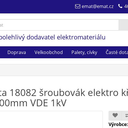
emat@emat.cz
4
polehlivý dodavatel elektromateriálu
Doprava
Velkoobchod
Palety, cívky
Časté dot
ta 18082 šroubovák elektro k
00mm VDE 1kV
Výrobce