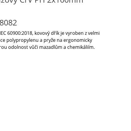
18082
EC 60900:2018, kovový dřík je vyroben z velmi
nace polypropylenu a pryže na ergonomicky
brou odolnost vůči mazadlům a chemikáliím.