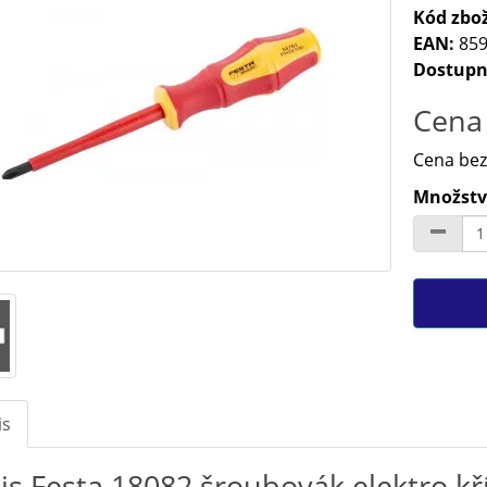
Kód zbož
EAN:
859
Dostupn
Cena 
Cena bez
Množství
is
is Festa 18082 šroubovák elektro 