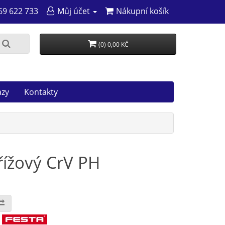
69 622 733
Můj účet
Nákupní košík
(0) 0,00 KČ
azy
Kontakty
řížový CrV PH
: