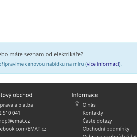
nebo máte seznam od elektrikáře?
řipravíme cenovou nabídku na míru (
více informací
).
etový obchod
Informace
prava a platba
O nás
2 510 041
Kontakty
hop@emat.cz
Časté dotazy
cebook.com/EMAT.cz
Obchodní podmínky
Ochrana osobních údaj