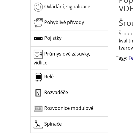
VDE
Ovládání, signalizace
Šro
Pohyblivé přívody
Šroubo
Pojistky
kvalit
tvarov
Průmyslové zásuvky,
Tagy:
F
vidlice
Relé
Rozvaděče
Rozvodnice modulové
Spínače