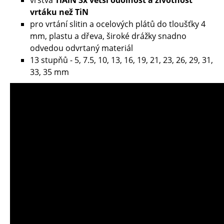
vrstva
TiAlN 3x větší odolnost a životnost
vrtáku než TiN
pro vrtání slitin a ocelových plátů do tloušťky 4
mm, plastu a dřeva, široké drážky snadno
odvedou odvrtaný materiál
13 stupňů - 5, 7.5, 10, 13, 16, 19, 21, 23, 26, 29, 31,
33, 35 mm