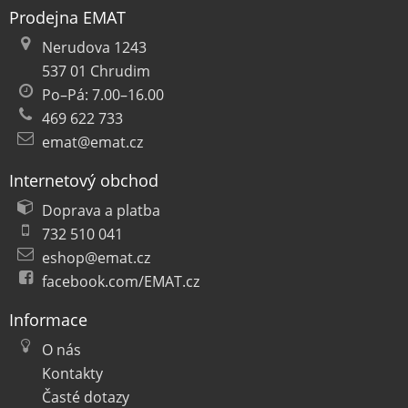
Prodejna EMAT
Nerudova 1243
537 01 Chrudim
Po–Pá: 7.00–16.00
469 622 733
emat@emat.cz
Internetový obchod
Doprava a platba
732 510 041
eshop@emat.cz
facebook.com/EMAT.cz
Informace
O nás
Kontakty
Časté dotazy