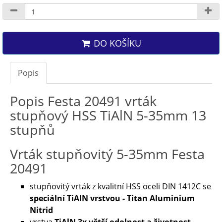
DO KOŠÍKU
Popis
Popis Festa 20491 vrták
stupňový HSS TiAlN 5-35mm 13
stupňů
Vrták stupňovitý 5-35mm Festa
20491
stupňovitý vrták z kvalitní HSS oceli DIN 1412C se
speciální TiAlN vrstvou - Titan Aluminium
Nitrid