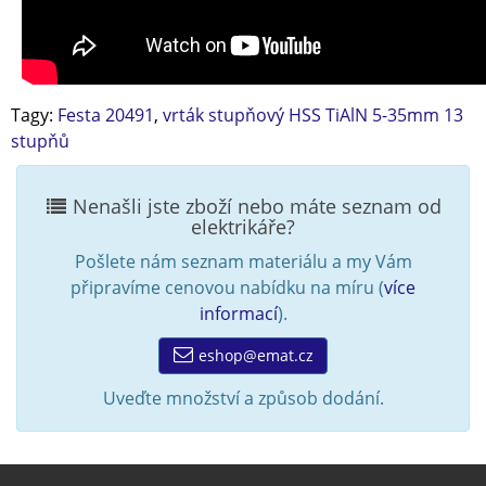
Tagy:
Festa 20491
,
vrták stupňový HSS TiAlN 5-35mm 13
stupňů
Nenašli jste zboží nebo máte seznam od
elektrikáře?
Pošlete nám seznam materiálu a my Vám
připravíme cenovou nabídku na míru (
více
informací
).
eshop@emat.cz
Uveďte množství a způsob dodání.