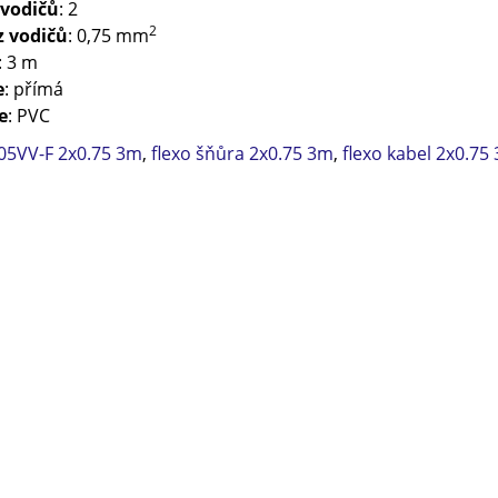
 vodičů
: 2
2
z vodičů
: 0,75 mm
: 3 m
e
: přímá
e
: PVC
05VV-F 2x0.75 3m
,
flexo šňůra 2x0.75 3m
,
flexo kabel 2x0.75