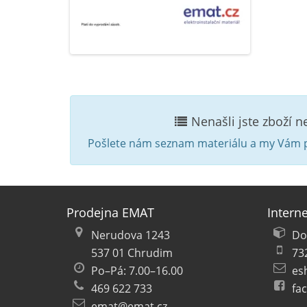
Nenašli jste zboží 
Pošlete nám seznam materiálu a my Vám p
Prodejna EMAT
Intern
Nerudova 1243
Do
537 01 Chrudim
73
Po–Pá: 7.00–16.00
es
469 622 733
fa
emat@emat.cz