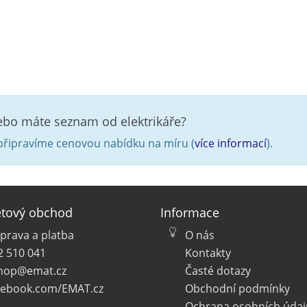
nebo máte seznam od elektrikáře?
řipravíme cenovou nabídku na míru (
více informací
).
etový obchod
Informace
prava a platba
O nás
2 510 041
Kontakty
hop@emat.cz
Časté dotazy
cebook.com/EMAT.cz
Obchodní podmínky
Ochrana osobních údaj