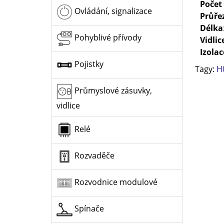
Počet
Ovládání, signalizace
Průře
Délka
Pohyblivé přívody
Vidlic
Izolac
Pojistky
Tagy:
H
Průmyslové zásuvky,
vidlice
Relé
Rozvaděče
Rozvodnice modulové
Spínače