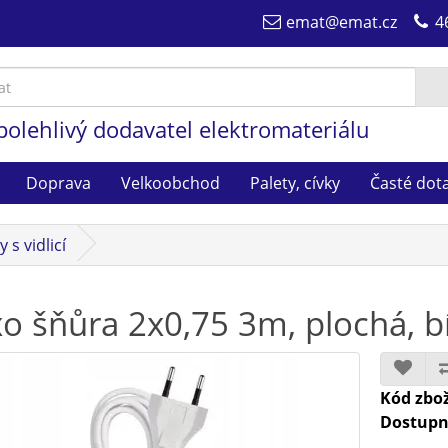
emat@emat.cz
4
polehlivý dodavatel elektromateriálu
Doprava
Velkoobchod
Palety, cívky
Časté dot
 s vidlicí
xo šňůra 2x0,75 3m, plochá, 
Kód zbož
Dostupn