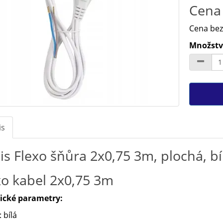
Cena 
Cena bez
Množství
is
is Flexo šňůra 2x0,75 3m, plochá, b
xo kabel 2x0,75 3m
ické parametry:
: bílá