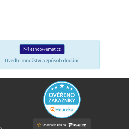
eshop@emat.cz
Uveďte množství a způsob dodání.
ů