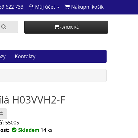
69 622 733
Můj účet
Nákupní košík
(0) 0,00 KČ
azy
Kontakty
bílá H03VVH2-F
í:
55005
ost:
Skladem
14 ks