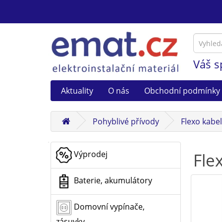
Váš s
Aktuality
O nás
Obchodní podmínky
Pohyblivé přívody
Flexo kabely
Výprodej
Fle
Baterie, akumulátory
Domovní vypínače,
zásuvky