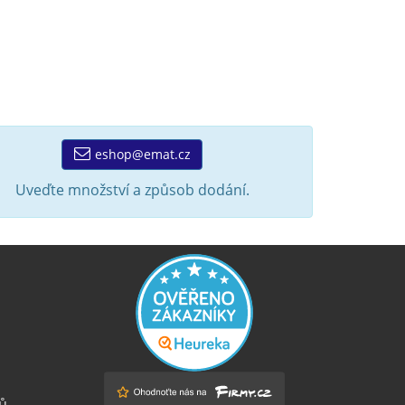
eshop@emat.cz
Uveďte množství a způsob dodání.
ů