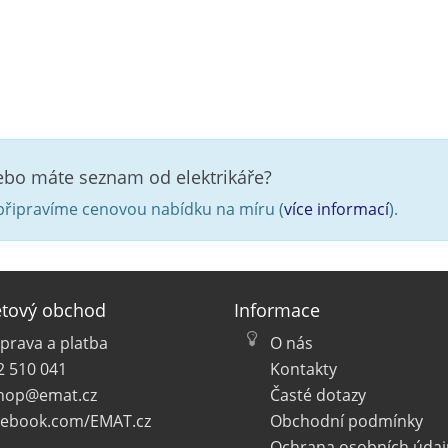
nebo máte seznam od elektrikáře?
řipravíme cenovou nabídku na míru (
více informací
).
etový obchod
Informace
prava a platba
O nás
2 510 041
Kontakty
hop@emat.cz
Časté dotazy
cebook.com/EMAT.cz
Obchodní podmínky
Ochrana osobních údaj