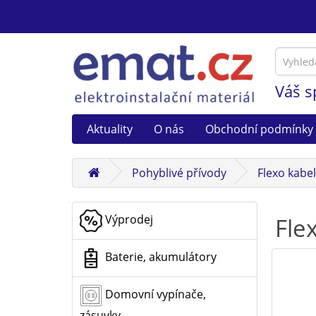
Váš s
Aktuality
O nás
Obchodní podmínky
Pohyblivé přívody
Flexo kabely
Výprodej
Fle
Baterie, akumulátory
Domovní vypínače,
zásuvky