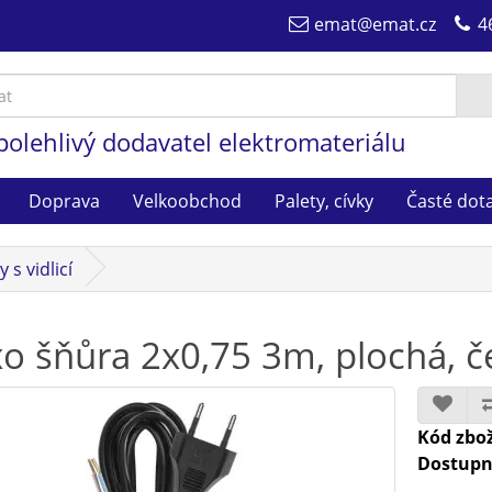
emat@emat.cz
4
polehlivý dodavatel elektromateriálu
Doprava
Velkoobchod
Palety, cívky
Časté dot
 s vidlicí
xo šňůra 2x0,75 3m, plochá, 
Kód zbož
Dostupn