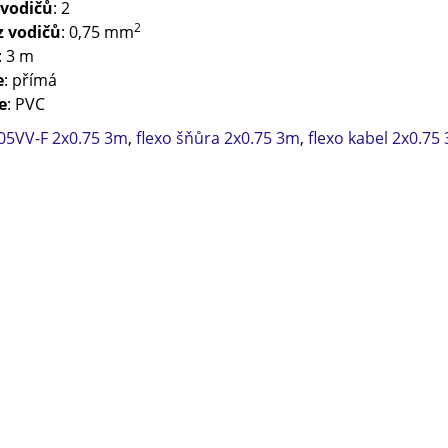
 vodičů
: 2
2
z vodičů
: 0,75 mm
: 3 m
e
: přímá
e
: PVC
05VV-F 2x0.75 3m
,
flexo šňůra 2x0.75 3m
,
flexo kabel 2x0.75