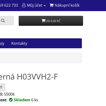
69 622 733
Můj účet
Nákupní košík
(0) 0,00 KČ
azy
Kontakty
černá H03VVH2-F
í:
55006
ost:
Skladem
6 ks