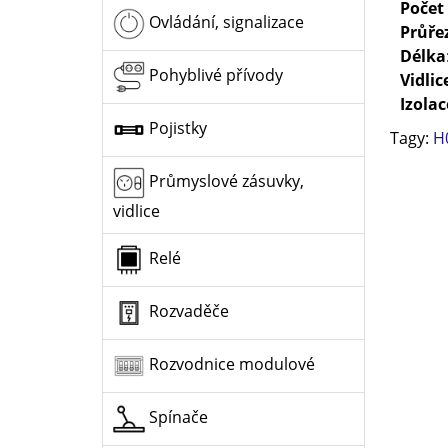
Počet
Ovládání, signalizace
Průře
Délka
Pohyblivé přívody
Vidlic
Izolac
Pojistky
Tagy:
H
Průmyslové zásuvky,
vidlice
Relé
Rozvaděče
Rozvodnice modulové
Spínače