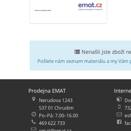
Nenašli jste zboží 
Pošlete nám seznam materiálu a my Vám p
Prodejna EMAT
Intern
Nerudova 1243
Do
537 01 Chrudim
73
Po–Pá: 7.00–16.00
es
469 622 733
fa
emat@emat.cz