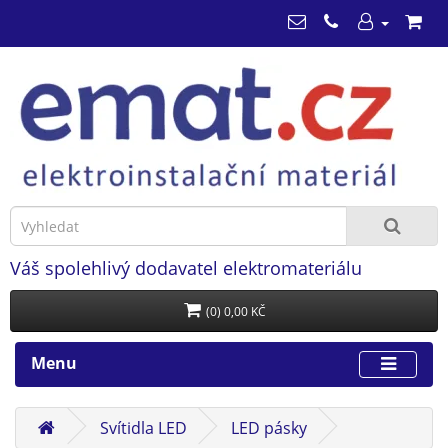
Váš spolehlivý dodavatel elektromateriálu
(0) 0,00 KČ
Menu
Svítidla LED
LED pásky