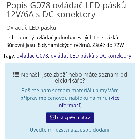
Popis G078 ovládač LED pásků
12V/6A s DC konektory
Ovladač LED pásků
Jednoduchý ovládač jednobarevných LED pásků.
8úrovní jasu, 8 dynamických režimů. Zátěž do 72W
Tagy:
ovladač G078
,
ovládač LED pásků s DC konektory
Nenašli jste zboží nebo máte seznam od
elektrikáře?
Pošlete nám seznam materiálu a my Vám
připravíme cenovou nabídku na míru (
více
informací
).
eshop@emat.cz
Uveďte množství a způsob dodání.