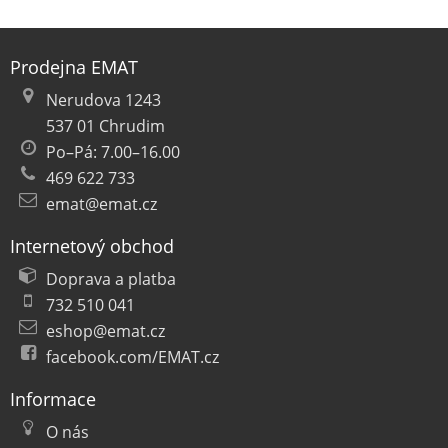
Prodejna EMAT
Nerudova 1243
537 01 Chrudim
Po–Pá: 7.00–16.00
469 622 733
emat@emat.cz
Internetový obchod
Doprava a platba
732 510 041
eshop@emat.cz
facebook.com/EMAT.cz
Informace
O nás