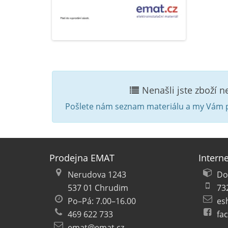
Nenašli jste zboží 
Pošlete nám seznam materiálu a my Vám p
Prodejna EMAT
Intern
Nerudova 1243
Do
537 01 Chrudim
73
Po–Pá: 7.00–16.00
es
469 622 733
fa
emat@emat.cz