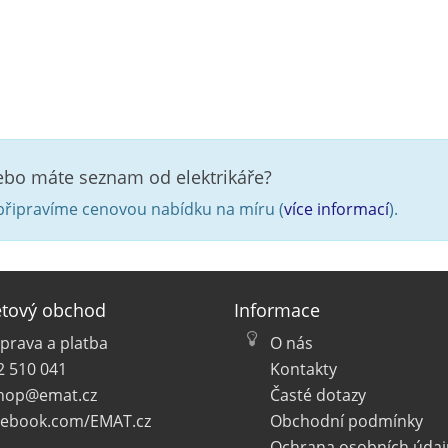
nebo máte seznam od elektrikáře?
řipravíme cenovou nabídku na míru (
více informací
).
etový obchod
Informace
prava a platba
O nás
2 510 041
Kontakty
hop@emat.cz
Časté dotazy
cebook.com/EMAT.cz
Obchodní podmínky
Ochrana osobních údaj