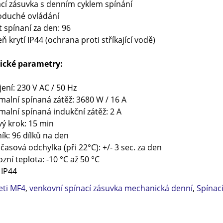
ací zásuvka s denním cyklem spínání
oduché ovládání
t spínaní za den: 96
eň krytí IP44 (ochrana proti stříkající vodě)
ické parametry:
jení: 230 V AC / 50 Hz
malní spínaná zátěž: 3680 W / 16 A
malní spínaná indukční zátěž: 2 A
vý krok: 15 min
ník: 96 dílků na den
 časová odchylka (při 22°C): +/- 3 sec. za den
ozní teplota: -10 °C až 50 °C
: IP44
eti MF4
,
venkovní spínací zásuvka mechanická denní
,
Spínac