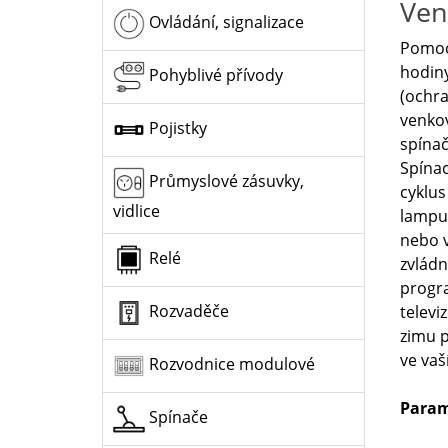
Ven
Ovládání, signalizace
Pomocí
hodiny
Pohyblivé přívody
(ochra
venkov
Pojistky
spínač
Spínac
Průmyslové zásuvky,
cyklus
vidlice
lampu
nebo v
Relé
zvládn
progra
Rozvaděče
televi
zimu p
ve vaš
Rozvodnice modulové
Param
Spínače