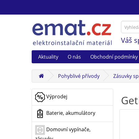
Váš s
Aktuality
O nás
Obchodní podmínky
Pohyblivé přívody
Zásuvky sp
Výprodej
Get
Baterie, akumulátory
Domovní vypínače,
zásuvky