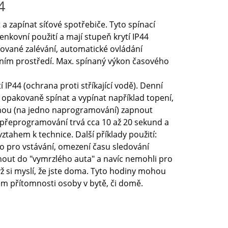
4
 zapínat síťové spotřebiče. Tyto spínací
enkovní použití a mají stupeň krytí IP44
amované zalévání, automatické ovládání
vním prostředí. Max. spínaný výkon časového
 IP44 (ochrana proti stříkající vodě). Denní
 opakovaně spínat a vypínat například topení,
hou (na jedno naprogramování) zapnout
h přeprogramování trvá cca 10 až 20 sekund a
vztahem k technice. Další příklady použití:
o pro vstávání, omezení času sledování
dnout do "vymrzlého auta" a navíc nemohli pro
ž si myslí, že jste doma. Tyto hodiny mohou
em přítomnosti osoby v bytě, či domě.