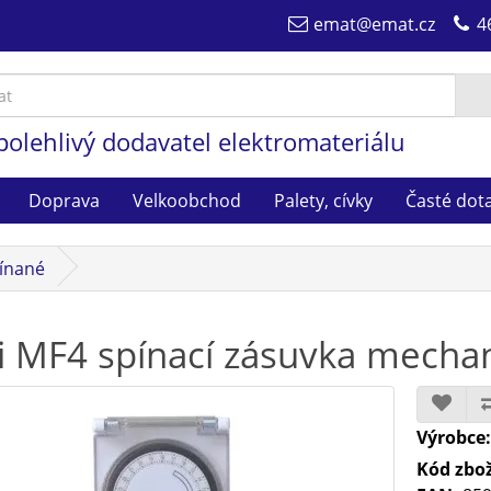
emat@emat.cz
4
polehlivý dodavatel elektromateriálu
Doprava
Velkoobchod
Palety, cívky
Časté dot
ínané
i MF4 spínací zásuvka mechan
Výrobce
Kód zbož