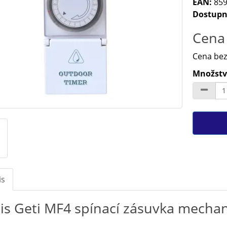
EAN:
859
Dostupn
Cena 
Cena bez
Množství
is
is Geti MF4 spínací zásuvka mechan