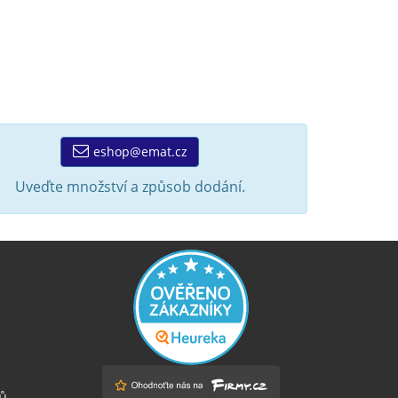
eshop@emat.cz
Uveďte množství a způsob dodání.
ů