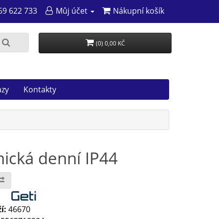
69 622 733
Můj účet
Nákupní košík
(0) 0,00 KČ
azy
Kontakty
ická denní IP44
:
í:
46670