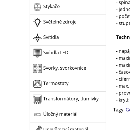
- spín
Stykače
- jedn
- poče
Světelné zdroje
- stup
Techn
Svítidla
- napá
Svítidla LED
- maxi
- maxi
Svorky, svorkovnice
- časo
- cifer
Termostaty
- max.
- prov
Transformátory, tlumivky
- krytí
Tagy:
G
Úložný materiál
Upevňovací materiál