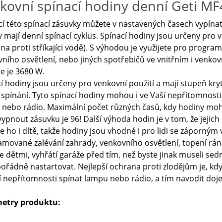
kovní spínací hodiny denní Geti MF
 této spínací zásuvky můžete v nastavených časech vypínat a
 mají denní spínací cyklus. Spínací hodiny jsou určeny pro v
na proti stříkajíci vodě). S výhodou je využijete pro progr
ního osvětlení, nebo jiných spotřebičů ve vnitřním i venko
e je 3680 W.
í hodiny jsou určeny pro venkovní použití a mají stupeň krytí
 spínání. Tyto spínací hodiny mohou i ve Vaší nepřítomnosti
 nebo rádio. Maximální počet různých časů, kdy hodiny mo
ypnout zásuvku je 96! Další výhoda hodin je v tom, že jejic
e ho i dítě, takže hodiny jsou vhodné i pro lidi se záporným 
mované zalévání zahrady, venkovního osvětlení, topení rán
ze dětmi, vyhřátí garáže před tím, než byste jinak museli se
ořádně nastartovat. Nejlepší ochrana proti zlodějům je, kdy
í nepřítomnosti spínat lampu nebo rádio, a tím navodit doj
etry produktu: