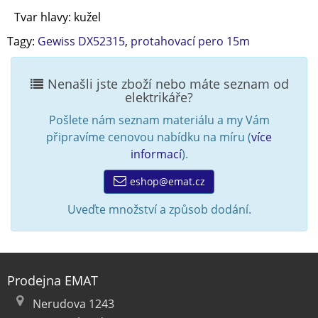
Tvar hlavy: kužel
Tagy:
Gewiss DX52315
,
protahovací pero 15m
Nenašli jste zboží nebo máte seznam od
elektrikáře?
Pošlete nám seznam materiálu a my Vám
připravíme cenovou nabídku na míru (
více
informací
).
eshop@emat.cz
Uveďte množství a způsob dodání.
Prodejna EMAT
Nerudova 1243