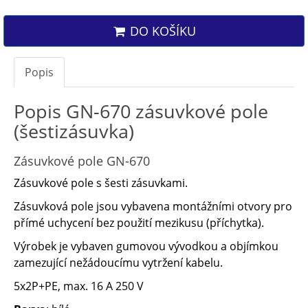
DO KOŠÍKU
Popis
Popis GN-670 zásuvkové pole
(šestizásuvka)
Zásuvkové pole GN-670
Zásuvkové pole s šesti zásuvkami.
Zásuvková pole jsou vybavena montážními otvory pro
přímé uchycení bez použití mezikusu (příchytka).
Výrobek je vybaven gumovou vývodkou a objímkou
zamezující nežádoucímu vytržení kabelu.
5x2P+PE, max. 16 A 250 V