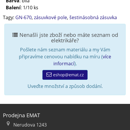
Barva
: bílá
Balení
: 1/10 ks
Tagy:
GN-670
,
zásuvkové pole
,
šestinásobná zásuvka
Nenašli jste zboží nebo máte seznam od
elektrikáře?
Pošlete nám seznam materiálu a my Vám
připravíme cenovou nabídku na míru (
více
informací
).
eshop@emat.cz
Uveďte množství a způsob dodání.
Prodejna EMAT
Nerudova 1243