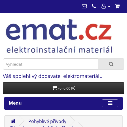
Váš spolehlivý dodavatel elektromateriálu
(0) 0,00 KČ
Menu
Pohyblivé přívody