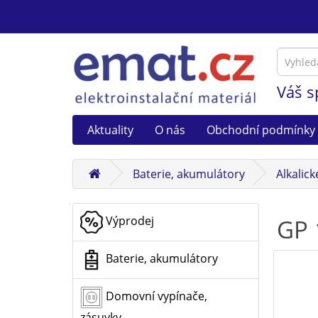
Váš s
Aktuality
O nás
Obchodní podmínky
Baterie, akumulátory
Alkalick
Výprodej
GP 
Baterie, akumulátory
Domovní vypínače,
zásuvky