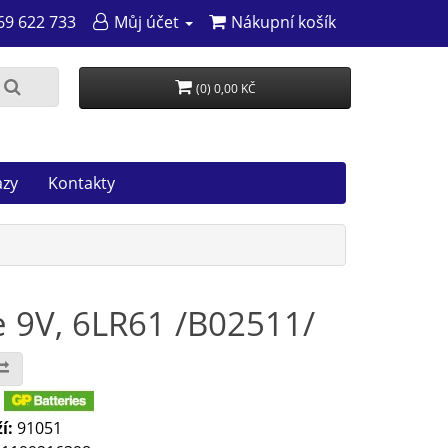
69 622 733
Můj účet
Nákupní košík
(0) 0,00 KČ
azy
Kontakty
e 9V, 6LR61 /B02511/
:
í:
91051