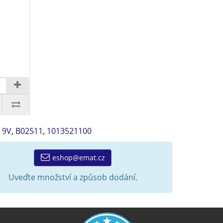
 9V
,
B02511
,
1013521100
eshop@emat.cz
Uveďte množství a způsob dodání.