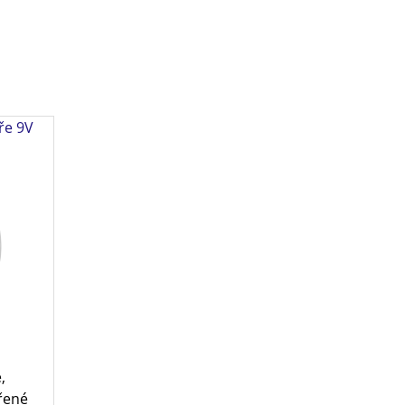
ře 9V
,
vřené