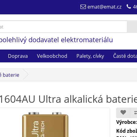
emat@emat.cz
4
polehlivý dodavatel elektromateriálu
Doprava
Velkoobchod
Palety, cívky
Časté dot
é baterie
1604AU Ultra alkalická bateri
Výrobce
Kód zbož