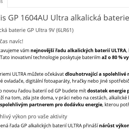
is
is GP 1604AU Ultra alkalická bateri
cká baterie GP Ultra 9V (
6LR61
)
čas navíc!
tavujeme vám
nejnovější řadu alkalických baterií ULTRA
,
 Tato inovativní technologie poskytuje bateriím
až o 80 % v
eriemi ULTRA můžete očekávat
dlouhotrvající a spolehlivé
é ovladače, digitální fotoaparáty, hračky nebo jiné spotřebič
o novou řadou baterií od GP budete mít
dostatek energie p
ží na tom, zda jste doma, v práci nebo na cestách, alkalické
spolehlivým partnerem pro dodávku energie
, kterou pot
hlivý výkon pro vaše aktivity
ená řada GP alkalických baterií ULTRA přináší
nárůst výkon