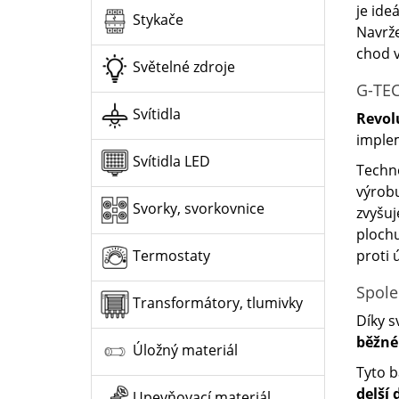
je ide
Stykače
Navrž
chod v
Světelné zdroje
G-TEC
Svítidla
Revol
imple
Svítidla LED
Techno
výrobu
Svorky, svorkovnice
zvyšuj
plochu
proti 
Termostaty
Spole
Transformátory, tlumivky
Díky s
běžné
Úložný materiál
Tyto b
delší
Upevňovací materiál