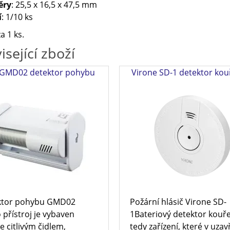
ěry
: 25,5 x 16,5 x 47,5 mm
í
: 1/10 ks
a 1 ks.
isející zboží
 GMD02 detektor pohybu
Virone SD-1 detektor kou
ktor pohybu GMD02
Požární hlásič Virone SD-
 přístroj je vybaven
1Bateriový detektor kouře
e citlivým čidlem,
tedy zařízení, které v uza