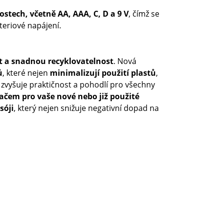
ostech, včetně AA, AAA, C, D a 9 V
, čímž se
teriové napájení.
t a snadnou recyklovatelnost
. Nová
ů
, které nejen
minimalizují použití plastů
,
e zvyšuje praktičnost a pohodlí pro všechny
čem pro vaše nové nebo již použité
sóji
, který nejen snižuje negativní dopad na