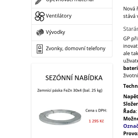
Nová ř
Ventilátory
stává 
Stará
Vývodky
GP př
inovat
Zvonky, domovní telefony
ale ta
uživat
bater
životn
Techn
Napět
Slože
Řada
:
Možno
Označ
Provo