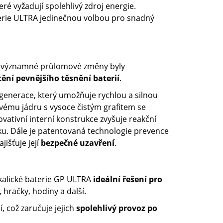
teré vyžadují spolehlivý zdroj energie.
erie ULTRA jedinečnou volbou pro snadný
 významné průlomové změny byly
tění pevnějšího těsnění baterií
.
generace, který umožňuje rychlou a silnou
ovému jádru s vysoce čistým grafitem se
novativní interní konstrukce zvyšuje reakční
ku. Dále je patentovaná technologie prevence
ajišťuje její
bezpečné uzavření
.
alkalické baterie GP ULTRA
ideální řešení pro
 hračky, hodiny a další.
, což zaručuje jejich
spolehlivý provoz po