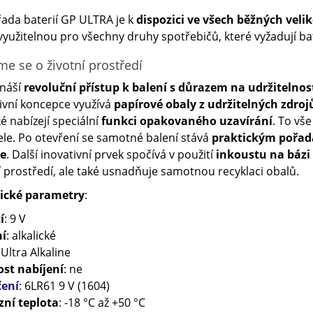
ada baterií GP ULTRA je k
dispozici ve všech běžných velik
využitelnou pro všechny druhy spotřebičů, které vyžadují ba
me se o životní prostředí
ináší
revoluční přístup k balení
s důrazem na
udržitelnos
ivní koncepce využívá
papírové obaly z udržitelných zdroj
ké nabízejí speciální
funkci opakovaného uzavírání
. To vš
ele. Po otevření se samotné balení stává
praktickým pořada
ie
. Další inovativní prvek spočívá v použití
inkoustu na bázi 
í prostředí, ale také usnadňuje samotnou recyklaci obalů.
ické parametry
:
í
: 9 V
ní
: alkalické
 Ultra Alkaline
st nabíjení
: ne
ení
: 6LR61 9 V (1604)
zní teplota
: -18 °C až +50 °C