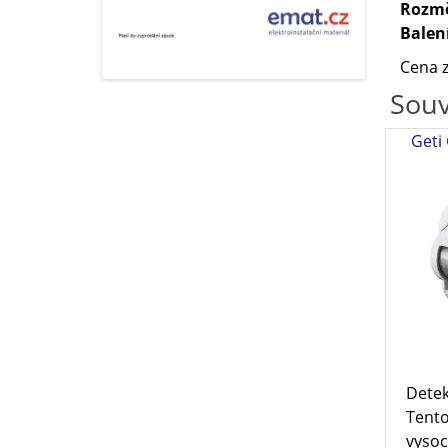
Rozm
Balen
Cena z
Souv
Geti
Dete
Tento
vysoc