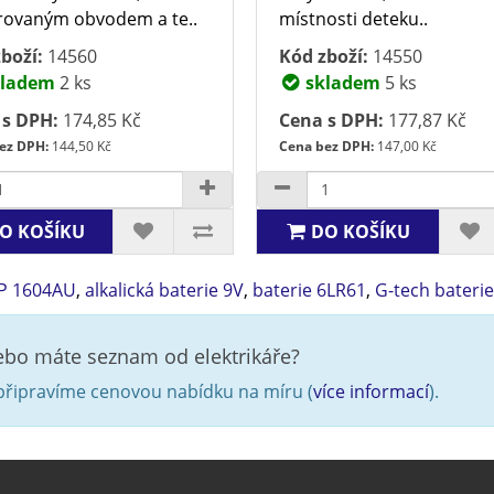
rovaným obvodem a te..
místnosti deteku..
boží:
14560
Kód zboží:
14550
ladem
2 ks
skladem
5 ks
 s DPH:
174,85 Kč
Cena s DPH:
177,87 Kč
ez DPH:
144,50 Kč
Cena bez DPH:
147,00 Kč
O KOŠÍKU
DO KOŠÍKU
P 1604AU
,
alkalická baterie 9V
,
baterie 6LR61
,
G-tech baterie
nebo máte seznam od elektrikáře?
řipravíme cenovou nabídku na míru (
více informací
).