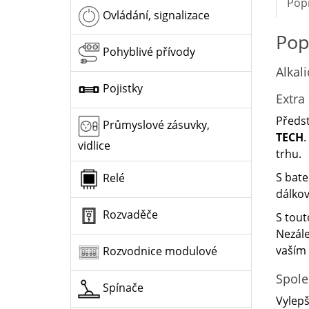
Pop
Ovládání, signalizace
Pop
Pohyblivé přívody
Alkali
Pojistky
Extra 
Předs
Průmyslové zásuvky,
TECH
.
vidlice
trhu.
S bat
Relé
dálkov
Rozvaděče
S tout
Nezále
vaším
Rozvodnice modulové
Spole
Spínače
Vylepš