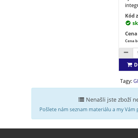
integ
Kód z
sk
Cena
Cena b
D
Tagy:
G
Nenašli jste zboží 
Pošlete nám seznam materiálu a my Vám p