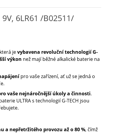
e 9V, 6LR61 /B02511/
 která je
vybavena revoluční technologií G-
yšší výkon
než mají běžné alkalické baterie na
 napájení
pro vaše zařízení, ať už se jedná o
e.
ro vaše nejnáročnější úkoly a činnosti
.
 baterie ULTRA s technologií G-TECH jsou
řebujete.
u a nepřetržitého provozu až o 80 %
, čímž