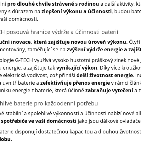
ální
pro dlouhé chvíle strávené s rodinou
a další aktivity, k
eny s důrazem na
zlepšení výkonu a účinnosti
, budou bat
aší domácnosti.
H posouvá hranice výdrže a účinnosti baterií
uční inovace, která zajišťuje novou úroveň výkonu.
Čtyři
mentovány, zaměřující se na
zvýšení výdrže energie a zajiš
logie G-TECH využívá vysoko hustotní práškový zinek nové 
 energie, a zajišťuje tak
vynikající výkon
. Díky více kroužk
e elektrická vodivost, což přináší
delší životnost energie
. I
 uvnitř baterie a
zefektivňuje přenos energie
v rámci člán
úniku energie z baterie, která účinně
zabraňuje vytečení
a z
hlivé baterie pro každodenní potřebu
vé stabilní a spolehlivé výkonnosti a účinnosti nabízí nové 
 spotřebiče ve vaší domácnosti
jako jsou dálkové ovladače,
aterie disponují dostatečnou kapacitou a dlouhou životností
 dobu
.