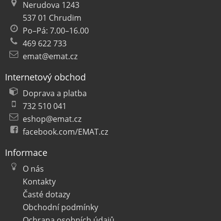
Nerudova 1243
537 01 Chrudim
Po–Pá: 7.00–16.00
469 622 733
emat@emat.cz
Internetový obchod
Doprava a platba
732 510 041
eshop@emat.cz
facebook.com/EMAT.cz
Informace
O nás
Kontakty
Časté dotazy
Obchodní podmínky
Ochrana osobních údajů