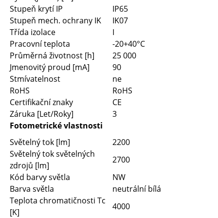
Stupeň krytí IP
IP65
Stupeň mech. ochrany IK
IK07
Třída izolace
I
Pracovní teplota
-20+40°C
Průměrná životnost [h]
25 000
Jmenovitý proud [mA]
90
Stmívatelnost
ne
RoHS
RoHS
Certifikační znaky
CE
Záruka [Let/Roky]
3
Fotometrické vlastnosti
Světelný tok [lm]
2200
Světelný tok světelných
2700
zdrojů [lm]
Kód barvy světla
NW
Barva světla
neutrální bílá
Teplota chromatičnosti Tc
4000
[K]