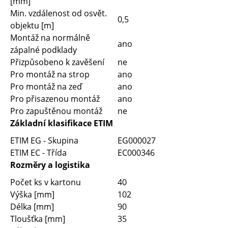
[mm]
Min. vzdálenost od osvět.
0,5
objektu [m]
Montáž na normálně
ano
zápalné podklady
Přizpůsobeno k zavěšení
ne
Pro montáž na strop
ano
Pro montáž na zeď
ano
Pro přisazenou montáž
ano
Pro zapuštěnou montáž
ne
Základní klasifikace ETIM
ETIM EG - Skupina
EG000027
ETIM EC - Třída
EC000346
Rozměry a logistika
Počet ks v kartonu
40
Výška [mm]
102
Délka [mm]
90
Tloušťka [mm]
35