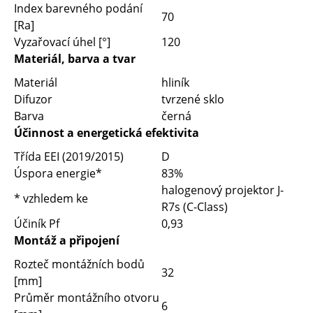
Index barevného podání
70
[Ra]
Vyzařovací úhel [°]
120
Materiál, barva a tvar
Materiál
hliník
Difuzor
tvrzené sklo
Barva
černá
Účinnost a energetická efektivita
Třída EEI (2019/2015)
D
Úspora energie*
83%
halogenový projektor J-
* vzhledem ke
R7s (C-Class)
Účiník Pf
0,93
Montáž a připojení
Rozteč montážních bodů
32
[mm]
Průměr montážního otvoru
6