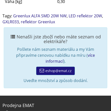
Váha [kg]
0,30
Tagy:
Greenlux ALFA SMD 20W NW
,
LED reflektor 20W
,
GXLR033
,
reflektor Greenlux
Nenašli jste zboží nebo máte seznam od
elektrikáře?
Pošlete nám seznam materiálu a my Vám
připravíme cenovou nabídku na míru (
více
informací
).
eshop@emat.cz
Uveďte množství a způsob dodání.
Prodejna EMAT