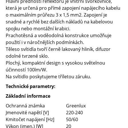
Hlavní předností reflektoru je vnitřní svorkovnice,
která je určená pro přímé zapojení napájecího kabelu
o maximálním průřezu 3 x 1,5 mm2. Zapojení je
snadné a rychlé bez dalších nákladů na kabelovou
spojku nebo montážní krabici.
Prachotěsná a voděodolná konstrukce umožňuje
použití i v náročnějších podmínkách.
Těleso svítidla tvoří černě lakovaný hliník, difuzor
odolné tvrzené sklo.
Plochý, kompaktní design s vysokou světelnou
účinností 100lm/W.
Na svítidlo poskytujeme tříletou záruku.
Technické parametry:
Základní informace
Ochranná známka
Greenlux
Jmenovité napětí [V]
220-240
Kmitočet napájení [Hz]
50/60
Výkon (jmen.) [W]
20