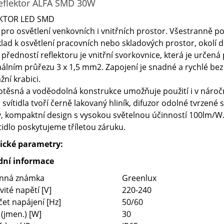
eflektor ALFA SMD 30W
KTOR LED SMD
pro osvětlení venkovních i vnitřních prostor. Všestranně pou
lad k osvětlení pracovních nebo skladových prostor, okolí d
 předností reflektoru je vnitřní svorkovnice, která je určen
lním průřezu 3 x 1,5 mm2. Zapojení je snadné a rychlé bez
ní krabici.
těsná a voděodolná konstrukce umožňuje použití i v nároč
 svítidla tvoří černě lakovaný hliník, difuzor odolné tvrzené s
, kompaktní design s vysokou světelnou účinností 100lm/W
tidlo poskytujeme tříletou záruku.
ické parametry:
dní informace
nná známka
Greenlux
ité napětí [V]
220-240
et napájení [Hz]
50/60
(jmen.) [W]
30