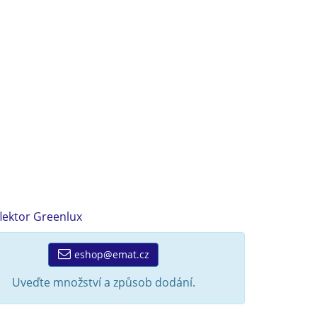
flektor Greenlux
eshop@emat.cz
Uveďte množství a způsob dodání.