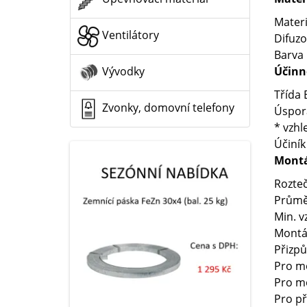
Materi
Ventilátory
Difuzo
Barva
Účinno
Vývodky
Třída 
Zvonky, domovní telefony
Úspor
* vzh
Účiník
Montá
Rozte
Průmě
Min. v
Montá
Přizpů
Pro m
Pro m
Pro p