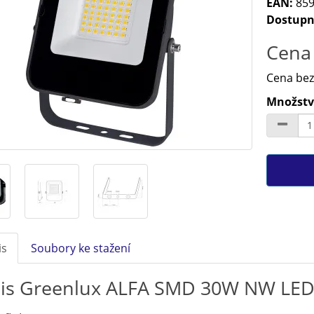
EAN:
859
Dostupn
Cena 
Cena bez
Množství
is
Soubory ke stažení
is Greenlux ALFA SMD 30W NW LED 