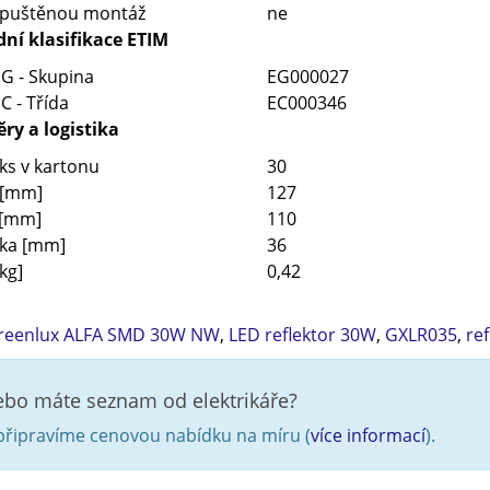
apuštěnou montáž
ne
ní klasifikace ETIM
G - Skupina
EG000027
C - Třída
EC000346
ry a logistika
ks v kartonu
30
 [mm]
127
 [mm]
110
ťka [mm]
36
kg]
0,42
reenlux ALFA SMD 30W NW
,
LED reflektor 30W
,
GXLR035
,
re
nebo máte seznam od elektrikáře?
řipravíme cenovou nabídku na míru (
více informací
).