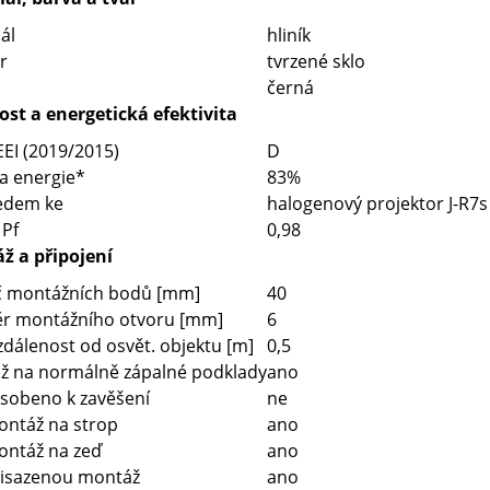
ál
hliník
r
tvrzené sklo
černá
st a energetická efektivita
EEI (2019/2015)
D
a energie*
83%
ledem ke
halogenový projektor J-R7s 
 Pf
0,98
ž a připojení
č montážních bodů [mm]
40
r montážního otvoru [mm]
6
zdálenost od osvět. objektu [m]
0,5
ž na normálně zápalné podklady
ano
sobeno k zavěšení
ne
ontáž na strop
ano
ontáž na zeď
ano
řisazenou montáž
ano