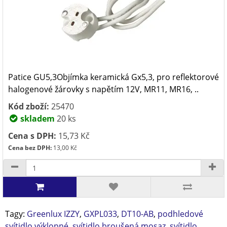
Patice GU5,3Objímka keramická Gx5,3, pro reflektorové
halogenové žárovky s napětím 12V, MR11, MR16, ..
Kód zboží:
25470
skladem
20 ks
Cena s DPH:
15,73 Kč
Cena bez DPH:
13,00 Kč
Tagy:
Greenlux IZZY
,
GXPL033
,
DT10-AB
,
podhledové
svítidlo výklopné
,
svítidlo broušená mosaz
,
svítidlo