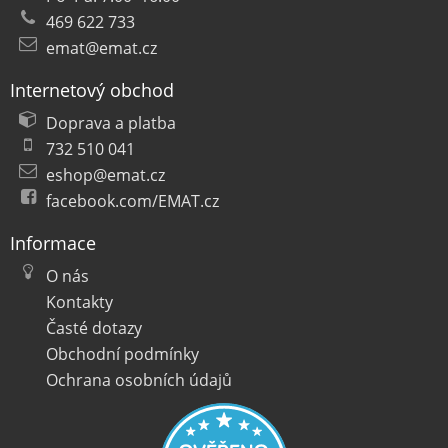
469 622 733
emat@emat.cz
Internetový obchod
Doprava a platba
732 510 041
eshop@emat.cz
facebook.com/EMAT.cz
Informace
O nás
Kontakty
Časté dotazy
Obchodní podmínky
Ochrana osobních údajů