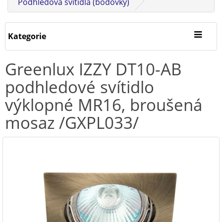
Podhledová svítidla (bodovky)
Kategorie
Greenlux IZZY DT10-AB
podhledové svítidlo
výklopné MR16, broušená
mosaz /GXPL033/