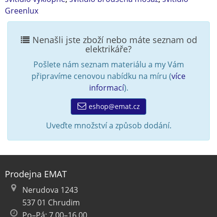
Greenlux
Nenašli jste zboží nebo máte seznam od
elektrikáře?
Pošlete nám seznam materiálu a my Vám
připravíme cenovou nabídku na míru (
více
informací
).
eshop@emat.cz
Uveďte množství a způsob dodání.
Prodejna EMAT
Nerudova 1243
537 01 Chrudim
Po–Pá: 7.00–16.00