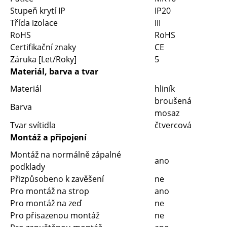
Stupeň krytí IP
IP20
Třída izolace
III
RoHS
RoHS
Certifikační znaky
CE
Záruka [Let/Roky]
5
Materiál, barva a tvar
Materiál
hliník
broušená
Barva
mosaz
Tvar svítidla
čtvercová
Montáž a připojení
Montáž na normálně zápalné
ano
podklady
Přizpůsobeno k zavěšení
ne
Pro montáž na strop
ano
Pro montáž na zeď
ne
Pro přisazenou montáž
ne