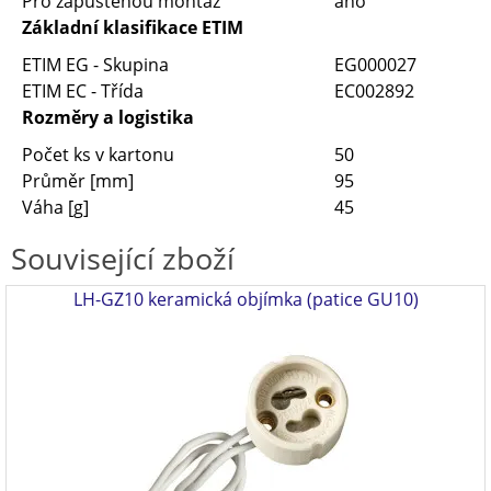
Pro zapuštěnou montáž
ano
Základní klasifikace ETIM
ETIM EG - Skupina
EG000027
ETIM EC - Třída
EC002892
Rozměry a logistika
Počet ks v kartonu
50
Průměr [mm]
95
Váha [g]
45
Související zboží
LH-GZ10 keramická objímka (patice GU10)