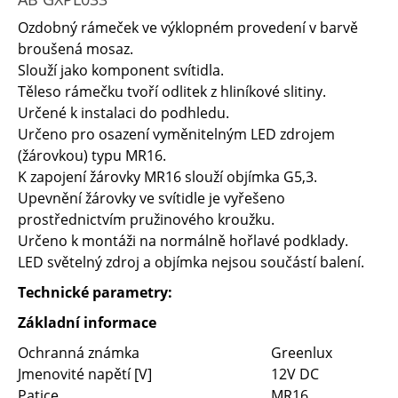
Ozdobný rámeček ve výklopném provedení v barvě
broušená mosaz.
Slouží jako komponent svítidla.
Těleso rámečku tvoří odlitek z hliníkové slitiny.
Určené k instalaci do podhledu.
Určeno pro osazení vyměnitelným LED zdrojem
(žárovkou) typu MR16.
K zapojení žárovky MR16 slouží objímka G5,3.
Upevnění žárovky ve svítidle je vyřešeno
prostřednictvím pružinového kroužku.
Určeno k montáži na normálně hořlavé podklady.
LED světelný zdroj a objímka nejsou součástí balení.
Technické parametry:
Základní informace
Ochranná známka
Greenlux
Jmenovité napětí [V]
12V DC
Patice
MR16