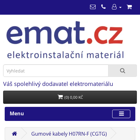
Váš spolehlivý dodavatel elektromateriálu
(0) 0,00 KČ
Menu
Gumové kabely H07RN-F (CGTG)