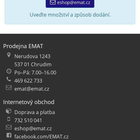
eshop@emat.cz
Uveďte množství a způsob dodání.
Prodejna EMAT
Nerudova 1243
537 01 Chrudim
Po–Pá: 7.00–16.00
469 622 733
emat@emat.cz
Internetový obchod
Doprava a platba
732 510 041
eshop@emat.cz
facebook.com/EMAT.cz