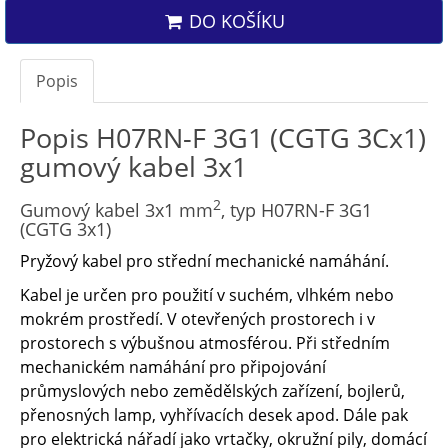
DO KOŠÍKU
Popis
Popis H07RN-F 3G1 (CGTG 3Cx1)
gumový kabel 3x1
2
Gumový kabel 3x1 mm
, typ H07RN-F 3G1
(CGTG 3x1)
Pryžový kabel pro střední mechanické namáhání.
Kabel je určen pro použití v suchém, vlhkém nebo
mokrém prostředí. V otevřených prostorech i v
prostorech s výbušnou atmosférou. Při středním
mechanickém namáhání pro připojování
průmyslových nebo zemědělských zařízení, bojlerů,
přenosných lamp, vyhřívacích desek apod. Dále pak
pro elektrická nářadí jako vrtačky, okružní pily, domácí