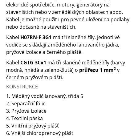
elektrické spotřebiče, motory, generátory na
staveništích nebo v zemědělských oblastech apod.
Kabel je možné použít i pro pevné uložení na podlahy
nebo dočasně na staveništích.
Kabel
H07RN-F 3G1
má tři slaněné žíly. Jednotlivé
vodiče se skládají z měděného lanovaného jádra,
pryžové izolace a černého pláště.
Kabel
CGTG 3Cx1
má tři slaněné měděné žíly (barvy
2
modrá, hnědá a zeleno-žlutá) o
průřezu 1 mm
v
černém pryžovém plášti.
KONSTRUKCE
1. Měděný vodič lanovaný, třída 5
2. Separační fólie
3. Pryžová izolace
4. Textilní páska
5. Vnitřní pryžový plášť
6. Vnější chloroprenový plášť