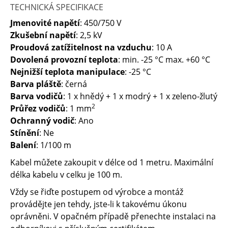
TECHNICKÁ SPECIFIKACE
Jmenovité napětí
: 450/750 V
Zkušební napětí
: 2,5 kV
Proudová zatížitelnost na vzduchu
: 10 A
Dovolená provozní teplota
: min. -25 °C max. +60 °C
Nejnižší teplota manipulace
: -25 °C
Barva pláště
: černá
Barva vodičů
: 1 x hnědý + 1 x modrý + 1 x zeleno-žlutý
2
Průřez vodičů
: 1 mm
Ochranný vodič
: Ano
Stínění
: Ne
Balení
: 1/100 m
Kabel můžete zakoupit v délce od 1 metru. Maximální
délka kabelu v celku je 100 m.
Vždy se řiďte postupem od výrobce a montáž
provádějte jen tehdy, jste-li k takovému úkonu
oprávněni. V opačném případě přenechte instalaci na