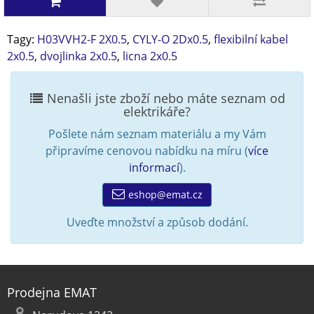
Tagy:
H03VVH2-F 2X0.5
,
CYLY-O 2Dx0.5
,
flexibilní kabel
2x0.5
,
dvojlinka 2x0.5
,
licna 2x0.5
Nenašli jste zboží nebo máte seznam od
elektrikáře?
Pošlete nám seznam materiálu a my Vám
připravíme cenovou nabídku na míru (
více
informací
).
eshop@emat.cz
Uveďte množství a způsob dodání.
Prodejna EMAT