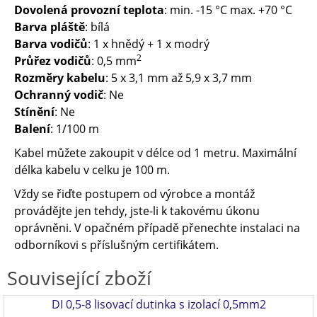
Dovolená provozní teplota
: min. -15 °C max. +70 °C
Barva pláště
: bílá
Barva vodičů
: 1 x hnědý + 1 x modrý
2
Průřez vodičů
: 0,5 mm
Rozměry kabelu
: 5 x 3,1 mm až 5,9 x 3,7 mm
Ochranný vodič
: Ne
Stínění
: Ne
Balení
: 1/100 m
Kabel můžete zakoupit v délce od 1 metru. Maximální
délka kabelu v celku je 100 m.
Vždy se řiďte postupem od výrobce a montáž
provádějte jen tehdy, jste-li k takovému úkonu
oprávněni. V opačném případě přenechte instalaci na
odborníkovi s příslušným certifikátem.
Související zboží
DI 0,5-8 lisovací dutinka s izolací 0,5mm2