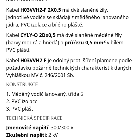
Kabel
H03VVH2-F 2X0,5
má dvě slaněné žíly.
Jednotlivé vodiče se skládají z měděného lanovaného
jádra, PVC izolace a bílého pláště.
Kabel
CYLY-O 2Dx0,5
má dvě slaněné měděné žíly
2
(barvy modrá a hnědá) o
průřezu 0,5 mm
v bílém
PVC plášti.
Kabel
H03VVH2-F
je odolný proti šíření plamene podle
požadavku požárně technických charakteristik daných
Vyhláškou MV č. 246/2001 Sb.
KONSTRUKCE
1. Měděný vodič lanovaný, třída 5
2. PVC izolace
3. PVC plášť
TECHNICKÁ SPECIFIKACE
Jmenovité napětí
: 300/300 V
Zkušební napětí
: 2 kV