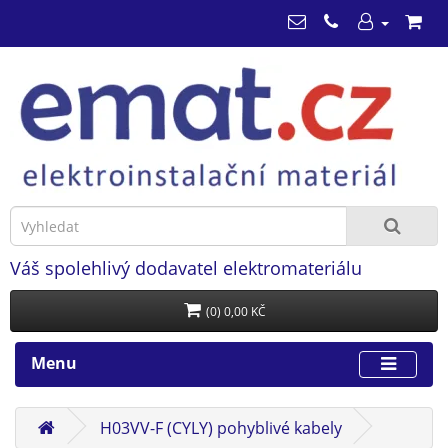
Váš spolehlivý dodavatel elektromateriálu
(0) 0,00 KČ
Menu
H03VV-F (CYLY) pohyblivé kabely