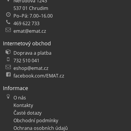
Nerudova 1243
537 01 Chrudim
Po–Pá: 7.00–16.00
469 622 733
emat@emat.cz
Internetový obchod
Doprava a platba
732 510 041
eshop@emat.cz
facebook.com/EMAT.cz
Informace
O nás
Kontakty
Časté dotazy
Obchodní podmínky
Ochrana osobních údajů