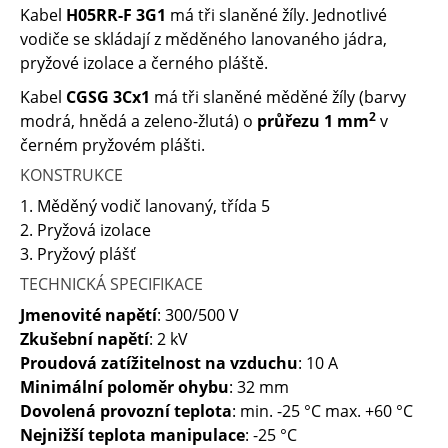
Kabel
H05RR-F 3G1
má tři slaněné žíly. Jednotlivé
vodiče se skládají z měděného lanovaného jádra,
pryžové izolace a černého pláště.
Kabel
CGSG 3Cx1
má tři slaněné měděné žíly (barvy
2
modrá, hnědá a zeleno-žlutá) o
průřezu 1 mm
v
černém pryžovém plášti.
KONSTRUKCE
1. Měděný vodič lanovaný, třída 5
2. Pryžová izolace
3. Pryžový plášť
TECHNICKÁ SPECIFIKACE
Jmenovité napětí
: 300/500 V
Zkušební napětí
: 2 kV
Proudová zatížitelnost na vzduchu
: 10 A
Minimální poloměr ohybu
: 32 mm
Dovolená provozní teplota
: min. -25 °C max. +60 °C
Nejnižší teplota manipulace
: -25 °C