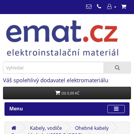
Váš spolehlivý dodavatel elektromateriálu
(0) 0,00 KČ
Menu
Kabely, vodiče
Ohebné kabely