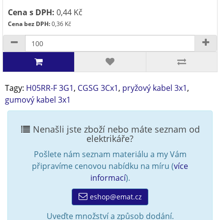
Cena s DPH:
0,44 Kč
Cena bez DPH:
0,36 Kč
Tagy:
H05RR-F 3G1
,
CGSG 3Cx1
,
pryžový kabel 3x1
,
gumový kabel 3x1
Nenašli jste zboží nebo máte seznam od
elektrikáře?
Pošlete nám seznam materiálu a my Vám
připravíme cenovou nabídku na míru (
více
informací
).
eshop@emat.cz
Uveďte množství a způsob dodání.