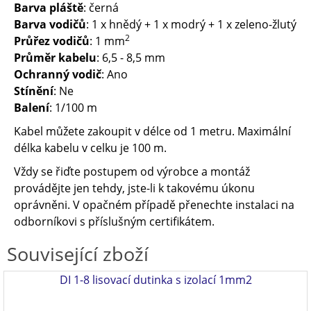
Barva pláště
: černá
Barva vodičů
: 1 x hnědý + 1 x modrý + 1 x zeleno-žlutý
2
Průřez vodičů
: 1 mm
Průměr kabelu
: 6,5 - 8,5 mm
Ochranný vodič
: Ano
Stínění
: Ne
Balení
: 1/100 m
Kabel můžete zakoupit v délce od 1 metru. Maximální
délka kabelu v celku je 100 m.
Vždy se řiďte postupem od výrobce a montáž
provádějte jen tehdy, jste-li k takovému úkonu
oprávněni. V opačném případě přenechte instalaci na
odborníkovi s příslušným certifikátem.
Související zboží
DI 1-8 lisovací dutinka s izolací 1mm2