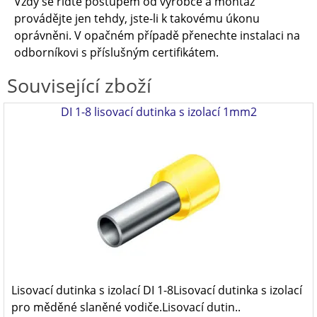
Vždy se řiďte postupem od výrobce a montáž
provádějte jen tehdy, jste-li k takovému úkonu
oprávněni. V opačném případě přenechte instalaci na
odborníkovi s příslušným certifikátem.
Související zboží
DI 1-8 lisovací dutinka s izolací 1mm2
Lisovací dutinka s izolací DI 1-8Lisovací dutinka s izolací
pro měděné slaněné vodiče.Lisovací dutin..