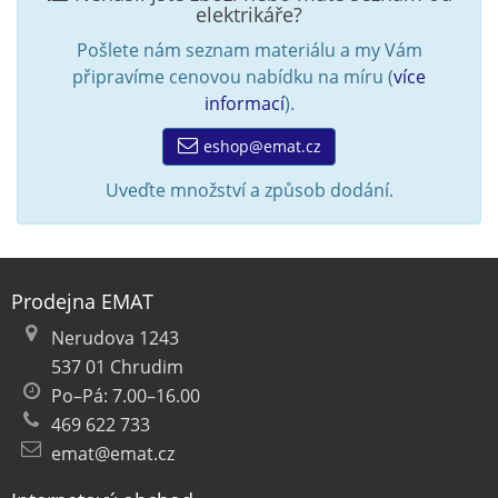
elektrikáře?
Pošlete nám seznam materiálu a my Vám
připravíme cenovou nabídku na míru (
více
informací
).
eshop@emat.cz
Uveďte množství a způsob dodání.
Prodejna EMAT
Nerudova 1243
537 01 Chrudim
Po–Pá: 7.00–16.00
469 622 733
emat@emat.cz