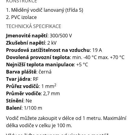
KONSTRUKCE
1. Měděný vodič lanovaný (třída 5)
2. PVC izolace
TECHNICKÁ SPECIFIKACE
Jmenovité napětí
: 300/500 V
Zkušební napětí
: 2 kV
Proudová zatížitelnost na vzduchu
: 19 A
Dovolená provozní teplota
: min. -40 °C max. +70 °C
Nejnižší teplota manipulace
: +5 °C
Barva pláště
: černá
Tvar jádra
: RF
2
Průřez vodičů
: 1 mm
Průměr vodiče
: 2,7 mm
Stínění
: Ne
Balení
: 1/100 m
Vodič můžete zakoupit v délce od 1 metru. Maximální
délka vodiče v celku je 100 m.