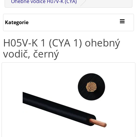
Ohebné vodiče H07V-K (CYA)
Kategorie
H05V-K 1 (CYA 1) ohebný
vodič, černý