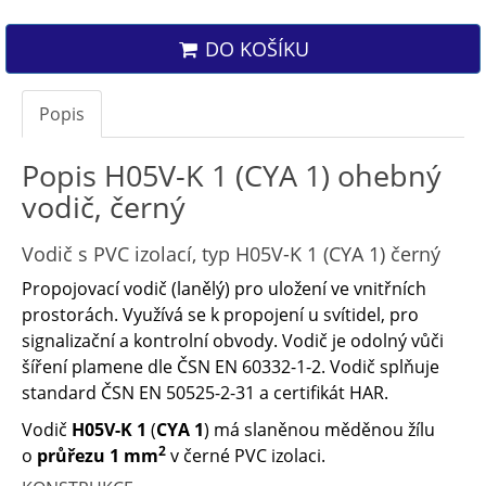
DO KOŠÍKU
Popis
Popis H05V-K 1 (CYA 1) ohebný
vodič, černý
Vodič s PVC izolací, typ H05V-K 1 (CYA 1) černý
Propojovací vodič (lanělý) pro uložení ve vnitřních
prostorách. Využívá se k propojení u svítidel, pro
signalizační a kontrolní obvody. Vodič je odolný vůči
šíření plamene dle ČSN EN 60332-1-2. Vodič splňuje
standard ČSN EN 50525-2-31 a certifikát HAR.
Vodič
H05V-K 1
(
CYA 1
) má slaněnou měděnou žílu
2
o
průřezu 1 mm
v černé PVC izolaci.