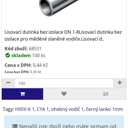
Lisovací dutinka bez izolace DN 1-8Lisovací dutinka bez
izolace pro měděné slaněné vodiče.Lisovací d..
Kód zboží:
68531
skladem
100 ks
Cena s DPH:
0,44 Kč
Cena bez DPH:
0,36 Kč
Tagy:
H05V-K 1
,
CYA 1
,
ohebný vodič 1
,
černý lanko 1mm
Nenašli jste zboží nebo máte seznam od