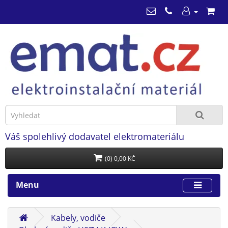
Váš spolehlivý dodavatel elektromateriálu
(0) 0,00 KČ
Menu
Kabely, vodiče