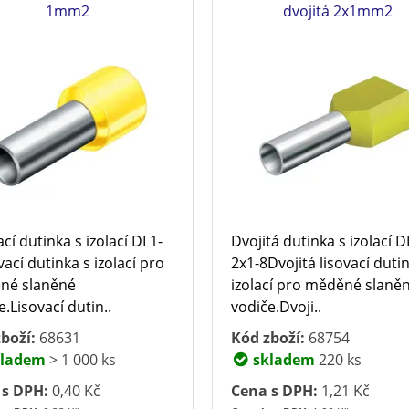
1mm2
dvojitá 2x1mm2
cí dutinka s izolací DI 1-
Dvojitá dutinka s izolací 
vací dutinka s izolací pro
2x1-8Dvojitá lisovací duti
né slaněné
izolací pro měděné slaně
e.Lisovací dutin..
vodiče.Dvoji..
boží:
68631
Kód zboží:
68754
ladem
> 1 000 ks
skladem
220 ks
 s DPH:
0,40 Kč
Cena s DPH:
1,21 Kč