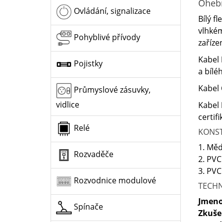
Oheb
Ovládání, signalizace
Bílý fl
vlhkém
Pohyblivé přívody
zaříze
Kabel
Pojistky
a bílé
Kabel
Průmyslové zásuvky,
vidlice
Kabel
certif
Relé
KONS
1. Měd
Rozvaděče
2. PVC
3. PVC
Rozvodnice modulové
TECHN
Jmeno
Spínače
Zkuše