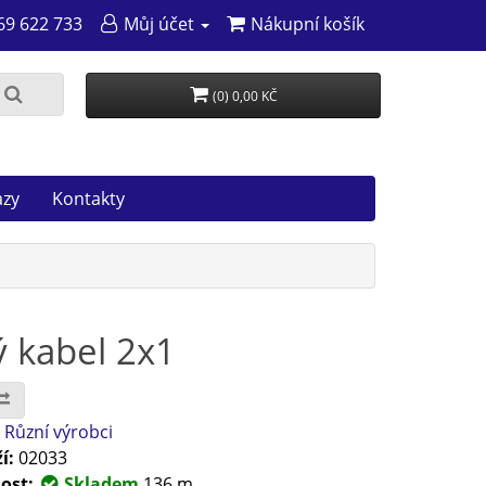
69 622 733
Můj účet
Nákupní košík
(0) 0,00 KČ
azy
Kontakty
 kabel 2x1
:
Různí výrobci
í:
02033
ost:
Skladem
136 m