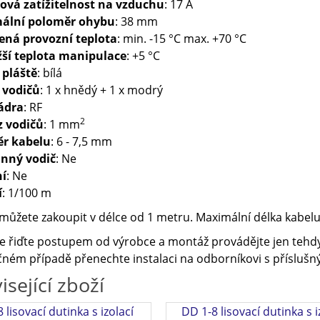
ová zatížitelnost na vzduchu
: 17 A
ální poloměr ohybu
: 38 mm
ená provozní teplota
: min. -15 °C max. +70 °C
žší teplota manipulace
: +5 °C
 pláště
: bílá
 vodičů
: 1 x hnědý + 1 x modrý
jádra
: RF
2
z vodičů
: 1 mm
r kabelu
: 6 - 7,5 mm
nný vodič
: Ne
ní
: Ne
í
: 1/100 m
můžete zakoupit v délce od 1 metru. Maximální délka kabelu 
e řiďte postupem od výrobce a montáž provádějte jen tehdy
ném případě přenechte instalaci na odborníkovi s příslušný
isející zboží
8 lisovací dutinka s izolací
DD 1-8 lisovací dutinka s i