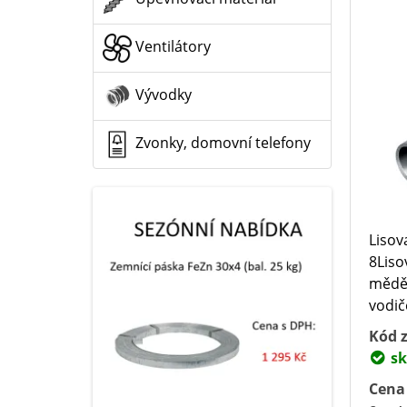
Ventilátory
Vývodky
Zvonky, domovní telefony
Lisova
8Liso
mědě
vodič
Kód z
sk
Cena