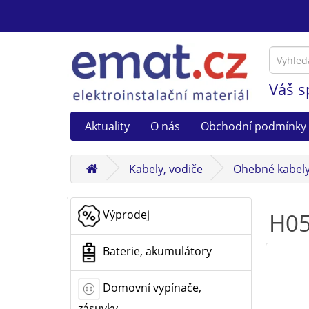
Váš s
Aktuality
O nás
Obchodní podmínky
Kabely, vodiče
Ohebné kabel
Výprodej
H05
Baterie, akumulátory
Domovní vypínače,
zásuvky