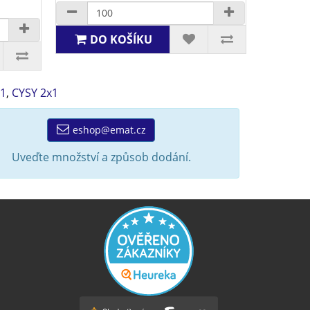
DO KOŠÍKU
x1
,
CYSY 2x1
eshop@emat.cz
Uveďte množství a způsob dodání.