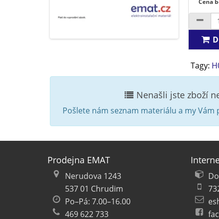
Cena b
D
Tagy:
H
Nenašli jste zboží 
Pošlete nám seznam materiálu a my Vám p
Prodejna EMAT
Intern
Nerudova 1243
Do
537 01 Chrudim
73
Po–Pá: 7.00–16.00
es
469 622 733
fa