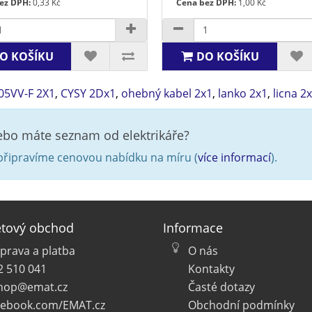
ez DPH:
0,33 Kč
Cena bez DPH:
1,00 Kč
O KOŠÍKU
DO KOŠÍKU
05VV-F 2X1
,
CYSY 2Dx1
,
ohebný kabel 2x1
,
lanko 2x1
,
licna 2
nebo máte seznam od elektrikáře?
řipravíme cenovou nabídku na míru (
více informací
).
etový obchod
Informace
prava a platba
O nás
2 510 041
Kontakty
hop@emat.cz
Časté dotazy
cebook.com/EMAT.cz
Obchodní podmínky