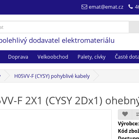
emat@emat.cz
4
polehlivý dodavatel elektromateriálu
Doprava
Velkoobchod
Palety, cívky
Časté dot
y
H05VV-F (CYSY) pohyblivé kabely
VV-F 2X1 (CYSY 2Dx1) ohebný
Výrobce
Kód zbož
Dostupn