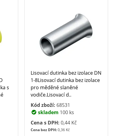
Lisovací dutinka bez izolace DN
DD
1-8Lisovací dutinka bez izolace
nka s
pro měděné slaněné
né
vodiče.Lisovací d..
Kód zboží:
68531
skladem
100 ks
Cena s DPH:
0,44 Kč
Cena bez DPH:
0,36 Kč