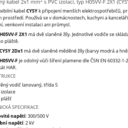
2
ný kabel 2x1 mm
s PVC izolací, typ H05VV-F 2X1 (CYS
exibilní kabel
CYSY
k připojení menších elektrospotřebičů, p
 prostředí. Používá se v domácnostech, kuchyni a kanceláři
ní, venkovní instalaci ani průmysl.
H05VV-F 2X1
má dvě slaněné žíly. Jednotlivé vodiče se sklá
ho pláště.
CYSY 2Dx1
má dvě slaněné měděné žíly (barvy modrá a hně
H05VV-F
je odolný vůči šíření plamene dle ČSN EN 60332-1-
ikát HAR.
TRUKCE
ěný vodič lanovaný, třída 5
 izolace
 plášť
ICKÁ SPECIFIKACE
vité napětí
: 300/500 V
bní napětí
: 2 kV