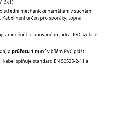
Y 2x1)
ro střední mechanické namáhání v suchém i
. Kabel není určen pro sporáky, topná
dají z měděného lanovaného jádra, PVC izolace
2
dá) o
průřezu 1 mm
v bílém PVC plášti.
2. Kabel splňuje standard EN 50525-2-11 a