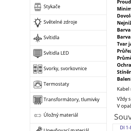
Proud
Stykače
Minim
Dovol
Světelné zdroje
Nejni
Barva
Barva
Svítidla
Tvar 
Průře
Svítidla LED
Průmě
Ochra
Svorky, svorkovnice
Stíně
Balen
Termostaty
Kabel 
Vždy s
Transformátory, tlumivky
V opač
Souv
Úložný materiál
DI 1-
Upevňovací materiál