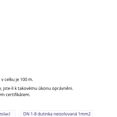
v celku je 100 m.
, jste-li k takovému úkonu oprávněni.
m certifikátem.
zolací
DN 1-8 dutinka neizolovaná 1mm2