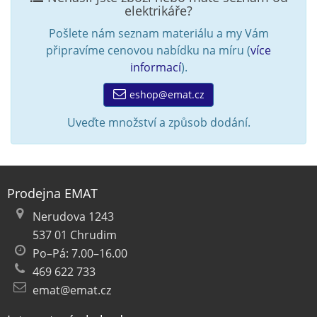
elektrikáře?
Pošlete nám seznam materiálu a my Vám
připravíme cenovou nabídku na míru (
více
informací
).
eshop@emat.cz
Uveďte množství a způsob dodání.
Prodejna EMAT
Nerudova 1243
537 01 Chrudim
Po–Pá: 7.00–16.00
469 622 733
emat@emat.cz