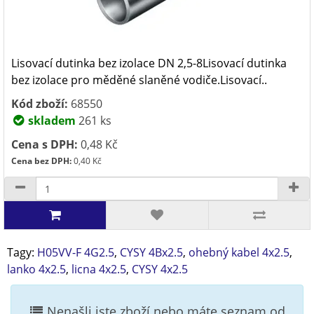
Lisovací dutinka bez izolace DN 2,5-8Lisovací dutinka
bez izolace pro měděné slaněné vodiče.Lisovací..
Kód zboží:
68550
skladem
261 ks
Cena s DPH:
0,48 Kč
Cena bez DPH:
0,40 Kč
Tagy:
H05VV-F 4G2.5
,
CYSY 4Bx2.5
,
ohebný kabel 4x2.5
,
lanko 4x2.5
,
licna 4x2.5
,
CYSY 4x2.5
Nenašli jste zboží nebo máte seznam od