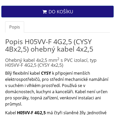
DO KOŠÍKU
Popis
Popis H05VV-F 4G2,5 (CYSY
4Bx2,5) ohebný kabel 4x2,5
2
Ohebný kabel 4x2,5 mm
s PVC izolací, typ
H05VV-F 4G2,5 (CYSY 4x2,5)
Bílý flexibilní kabel
CYSY
k připojení menších
elektrospotřebičů, pro střední mechanické namáhání
v suchém i vlhkém prostředí. Používá se v
domácnostech, kuchyni a kanceláři. Kabel není určen
pro sporáky, topná zařízení, venkovní instalaci ani
průmysl.
Kabel
H05VV-F 4G2,5
má čtyři slaněné žíly. Jednotlivé