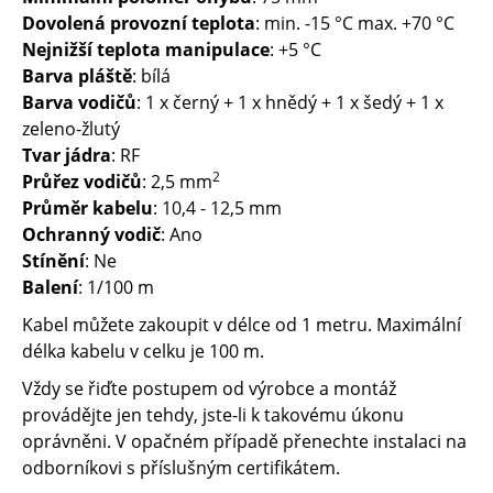
Dovolená provozní teplota
: min. -15 °C max. +70 °C
Nejnižší teplota manipulace
: +5 °C
Barva pláště
: bílá
Barva vodičů
: 1 x černý + 1 x hnědý + 1 x šedý + 1 x
zeleno-žlutý
Tvar jádra
: RF
2
Průřez vodičů
: 2,5 mm
Průměr kabelu
: 10,4 - 12,5 mm
Ochranný vodič
: Ano
Stínění
: Ne
Balení
: 1/100 m
Kabel můžete zakoupit v délce od 1 metru. Maximální
délka kabelu v celku je 100 m.
Vždy se řiďte postupem od výrobce a montáž
provádějte jen tehdy, jste-li k takovému úkonu
oprávněni. V opačném případě přenechte instalaci na
odborníkovi s příslušným certifikátem.