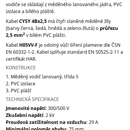
vodiče se skládají z měděného lanovaného jádra, PVC
izolace a bílého pláště.
Kabel
CYSY 4Bx2,5
má čtyři slaněné měděné žíly
(barvy černá, šedá, hnědá a zeleno-žlutá) o
průřezu
2
2,5 mm
v bílém PVC plášti.
Kabel
H05VV-F
je odolný vůči šíření plamene dle ČSN
EN 60332-1-2. Kabel splňuje standard EN 50525-2-11 a
certifikát HAR.
KONSTRUKCE
1. Měděný vodič lanovaný, třída 5
2. PVC izolace
3. PVC plášť
TECHNICKÁ SPECIFIKACE
Jmenovité napětí
: 300/500 V
Zkušební napětí
: 2 kV
Proudová zatížitelnost na vzduchu
: 29 A
Minimální poloměr ohybu
: 75 mm