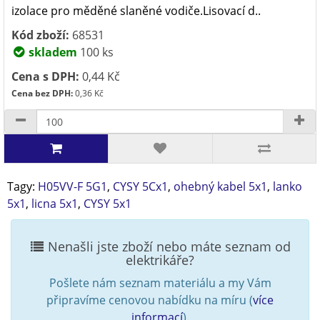
izolace pro měděné slaněné vodiče.Lisovací d..
Kód zboží:
68531
skladem
100 ks
Cena s DPH:
0,44 Kč
Cena bez DPH:
0,36 Kč
Tagy:
H05VV-F 5G1
,
CYSY 5Cx1
,
ohebný kabel 5x1
,
lanko
5x1
,
licna 5x1
,
CYSY 5x1
Nenašli jste zboží nebo máte seznam od
elektrikáře?
Pošlete nám seznam materiálu a my Vám
připravíme cenovou nabídku na míru (
více
informací
).