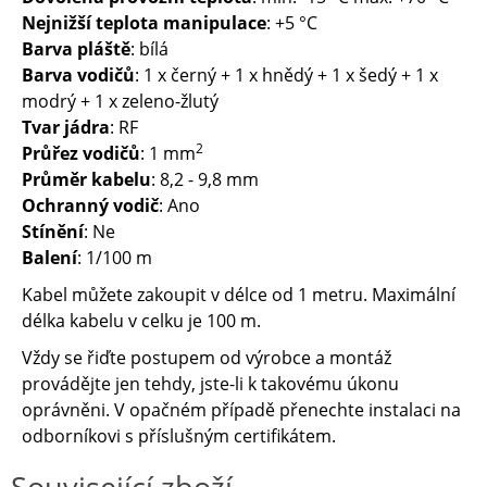
Nejnižší teplota manipulace
: +5 °C
Barva pláště
: bílá
Barva vodičů
: 1 x černý + 1 x hnědý + 1 x šedý + 1 x
modrý + 1 x zeleno-žlutý
Tvar jádra
: RF
2
Průřez vodičů
: 1 mm
Průměr kabelu
: 8,2 - 9,8 mm
Ochranný vodič
: Ano
Stínění
: Ne
Balení
: 1/100 m
Kabel můžete zakoupit v délce od 1 metru. Maximální
délka kabelu v celku je 100 m.
Vždy se řiďte postupem od výrobce a montáž
provádějte jen tehdy, jste-li k takovému úkonu
oprávněni. V opačném případě přenechte instalaci na
odborníkovi s příslušným certifikátem.
Související zboží