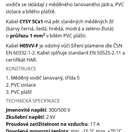
vodiče se skládají z měděného lanovaného jádra, PVC
izolace a bílého pláště.
Kabel
CYSY 5Cx1
má pět slaněných měděných žil
(barvy černá, šedá, hnědá, modrá a zeleno-žlutá)
2
o
průřezu 1 mm
v bílém PVC plášti.
Kabel
H05VV-F
je odolný vůči šíření plamene dle ČSN
EN 60332-1-2. Kabel splňuje standard EN 50525-2-11 a
certifikát HAR.
KONSTRUKCE
1. Měděný vodič lanovaný, třída 5
2. PVC izolace
3. PVC plášť
TECHNICKÁ SPECIFIKACE
Jmenovité napětí
: 300/500 V
Zkušební napětí
: 2 kV
Proudová zatížitelnost na vzduchu
: 17 A
Dovolená provozní teplota
: min. -15 °C max. +70 °C