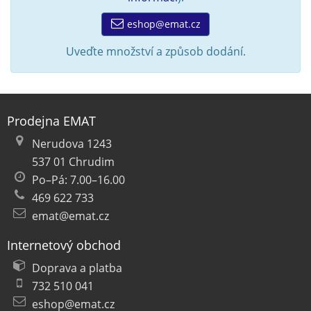
eshop@emat.cz
Uveďte množství a způsob dodání.
Prodejna EMAT
Nerudova 1243
537 01 Chrudim
Po–Pá: 7.00–16.00
469 622 733
emat@emat.cz
Internetový obchod
Doprava a platba
732 510 041
eshop@emat.cz