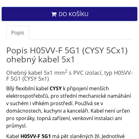
DO KOŠÍKU
Popis
Popis H05VV-F 5G1 (CYSY 5Cx1)
ohebný kabel 5x1
2
Ohebný kabel 5x1 mm
s PVC izolací, typ H05VV-
F 5G1 (CYSY 5x1)
Bílý flexibilní kabel
CYSY
k připojení menších
elektrospotřebičů, pro střední mechanické namáhání
v suchém i vlhkém prostředí. Používá se v
domácnostech, kuchyni a kanceláři. Kabel není určen
pro sporáky, topná zařízení, venkovní instalaci ani
průmysl.
Kabel
H05VV-F 5G1
má pět slaněných žil. Jednotlivé