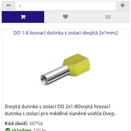
DD 1-8 lisovací dutinka s izolací dvojitá 2x1mm2
Dvojitá dutinka s izolací DD 2x1-8Dvojitá lisovací
dutinka s izolací pro měděné slaněné vodiče.Dvoji..
Kód zboží:
68754
skladem
220 ks