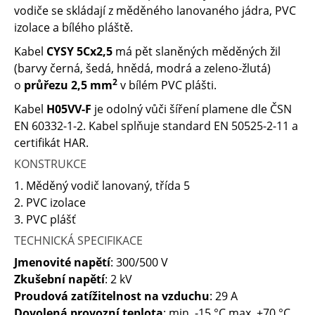
vodiče se skládají z měděného lanovaného jádra, PVC
izolace a bílého pláště.
Kabel
CYSY 5Cx2,5
má pět slaněných měděných žil
(barvy černá, šedá, hnědá, modrá a zeleno-žlutá)
2
o
průřezu 2,5 mm
v bílém PVC plášti.
Kabel
H05VV-F
je odolný vůči šíření plamene dle ČSN
EN 60332-1-2. Kabel splňuje standard EN 50525-2-11 a
certifikát HAR.
KONSTRUKCE
1. Měděný vodič lanovaný, třída 5
2. PVC izolace
3. PVC plášť
TECHNICKÁ SPECIFIKACE
Jmenovité napětí
: 300/500 V
Zkušební napětí
: 2 kV
Proudová zatížitelnost na vzduchu
: 29 A
Dovolená provozní teplota
: min. -15 °C max. +70 °C