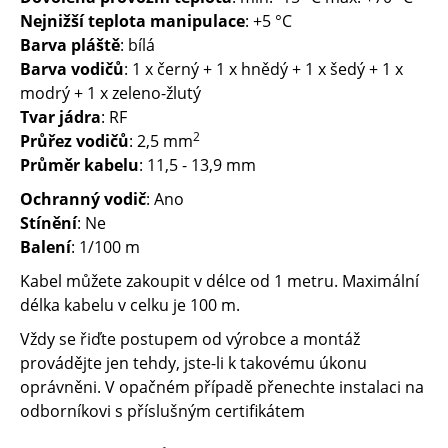
Nejnižší teplota manipulace
: +5 °C
Barva pláště
: bílá
Barva vodičů
: 1 x černý + 1 x hnědý + 1 x šedý + 1 x
modrý + 1 x zeleno-žlutý
Tvar jádra
: RF
2
Průřez vodičů
: 2,5 mm
Průměr kabelu
: 11,5 - 13,9 mm
Ochranný vodič
: Ano
Stínění
: Ne
Balení
: 1/100 m
Kabel můžete zakoupit v délce od 1 metru. Maximální
délka kabelu v celku je 100 m.
Vždy se řiďte postupem od výrobce a montáž
provádějte jen tehdy, jste-li k takovému úkonu
oprávněni. V opačném případě přenechte instalaci na
odborníkovi s příslušným certifikátem