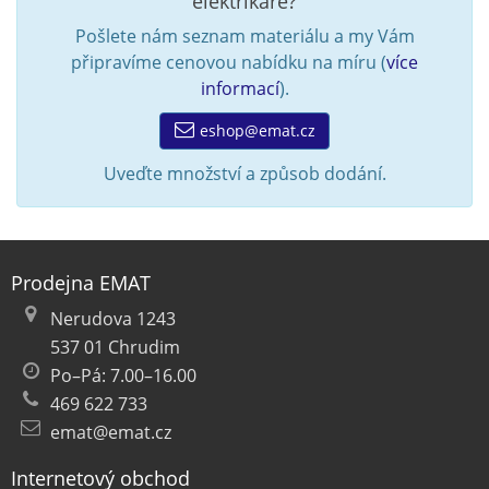
elektrikáře?
Pošlete nám seznam materiálu a my Vám
připravíme cenovou nabídku na míru (
více
informací
).
eshop@emat.cz
Uveďte množství a způsob dodání.
Prodejna EMAT
Nerudova 1243
537 01 Chrudim
Po–Pá: 7.00–16.00
469 622 733
emat@emat.cz
Internetový obchod