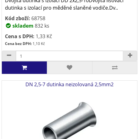
Dvojitá dutinka s izolací DD 2x2,5-10Dvojitá lisovací
dutinka s izolací pro měděné slaněné vodiče.Dv..
Kód zboží:
68758
skladem
832 ks
Cena s DPH:
1,33 Kč
Cena bez DPH:
1,10 Kč
DN 2,5-7 dutinka neizolovaná 2,5mm2