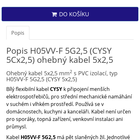
DO KOŠÍKU
Popis
Popis H05VV-F 5G2,5 (CYSY
5Cx2,5) ohebný kabel 5x2,5
2
Ohebný kabel 5x2,5 mm
s PVC izolací, typ
H05VV-F 5G2,5 (CYSY 5x2,5)
Bílý flexibilní kabel
CYSY
k připojení menších
elektrospotřebičů, pro střední mechanické namáhání
v suchém i vlhkém prostředí. Používá se v
domácnostech, kuchyni a kanceláři. Kabel není určen
pro sporáky, topná zařízení, venkovní instalaci ani
průmysl.
Kabel
H05VV-F 5G2,5
má pět slaněných žil. Jednotlivé